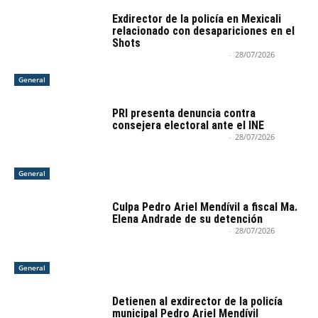
Exdirector de la policía en Mexicali
relacionado con desapariciones en el
Shots
Armando Nieblas Del Campo
-
28/07/2026
General
PRI presenta denuncia contra
consejera electoral ante el INE
Armando Nieblas Del Campo
-
28/07/2026
General
Culpa Pedro Ariel Mendívil a fiscal Ma.
Elena Andrade de su detención
Armando Nieblas Del Campo
-
28/07/2026
General
Detienen al exdirector de la policía
municipal Pedro Ariel Mendívil