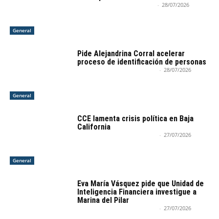
Armando Nieblas Del Campo
-
28/07/2026
General
Pide Alejandrina Corral acelerar
proceso de identificación de personas
Agencia Informativa RadarBC
-
28/07/2026
General
CCE lamenta crisis política en Baja
California
Agencia Informativa RadarBC
-
27/07/2026
General
Eva María Vásquez pide que Unidad de
Inteligencia Financiera investigue a
Marina del Pilar
Agencia Informativa RadarBC
-
27/07/2026