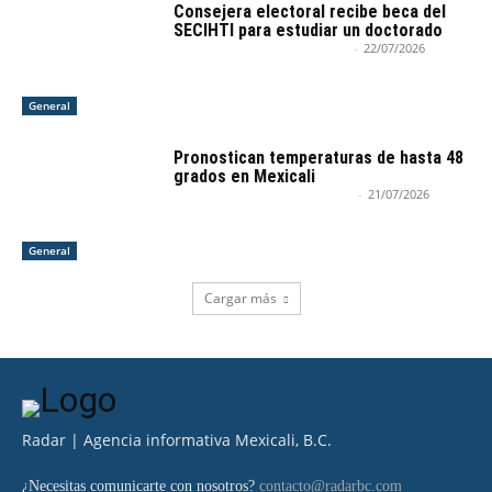
Consejera electoral recibe beca del
SECIHTI para estudiar un doctorado
Armando Nieblas Del Campo
-
22/07/2026
General
Pronostican temperaturas de hasta 48
grados en Mexicali
Agencia Informativa RadarBC
-
21/07/2026
General
Cargar más
Radar | Agencia informativa Mexicali, B.C.
¿Necesitas comunicarte con nosotros?
contacto@radarbc.com