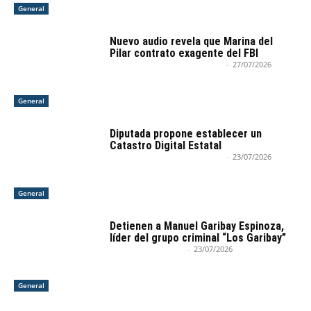
General
Nuevo audio revela que Marina del
Pilar contrato exagente del FBI
Agencia Informativa RadarBC
-
27/07/2026
General
Diputada propone establecer un
Catastro Digital Estatal
Agencia Informativa RadarBC
-
23/07/2026
General
Detienen a Manuel Garibay Espinoza,
líder del grupo criminal “Los Garibay”
Cristian Torres Cruz
-
23/07/2026
General