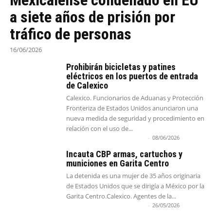
Mexicalense condenado en EU
a siete años de prisión por
tráfico de personas
16/06/2026
Prohibirán bicicletas y patines
eléctricos en los puertos de entrada
de Calexico
Calexico. Funcionarios de Aduanas y Protección
Fronteriza de Estados Unidos anunciaron una
nueva medida de seguridad y procedimiento en
relación con el uso de...
Agencia Informativa RadarBC
-
08/06/2026
Incauta CBP armas, cartuchos y
municiones en Garita Centro
La detenida es una mujer de 35 años originaria
de Estados Unidos que se dirigía a México por la
Garita Centro.Calexico. Agentes de la...
Agencia Informativa RadarBC
-
26/05/2026