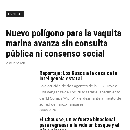
ESPECIAL
Nuevo polígono para la vaquita
marina avanza sin consulta
pública ni consenso social
29/06/2026
Reportaje: Los Rusos a la caza de la
inteligencia estatal
La ejecución de dos agentes de la FESC revela
una venganza de Los Rusos tras el abatimiento
de “El Compa Wicho” y el desmantelamiento de
su red de narco-hangares
28/06/2026
El Chausse, un esfuerzo binacional
para regresar a la vida un bosque y el