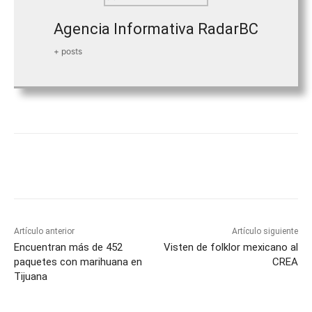
Agencia Informativa RadarBC
+ posts
Facebook
Twitter
WhatsApp
T
Artículo anterior
Artículo siguiente
Encuentran más de 452
Visten de folklor mexicano al
paquetes con marihuana en
CREA
Tijuana