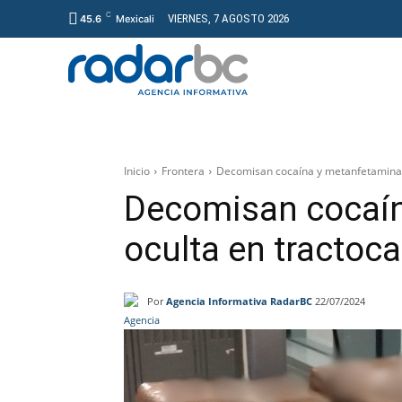
C
VIERNES, 7 AGOSTO 2026
45.6
Mexicali
GENERAL
PROYECT
Inicio
Frontera
Decomisan cocaína y metanfetamina 
Decomisan cocaí
oculta en tractoc
Por
Agencia Informativa RadarBC
22/07/2024