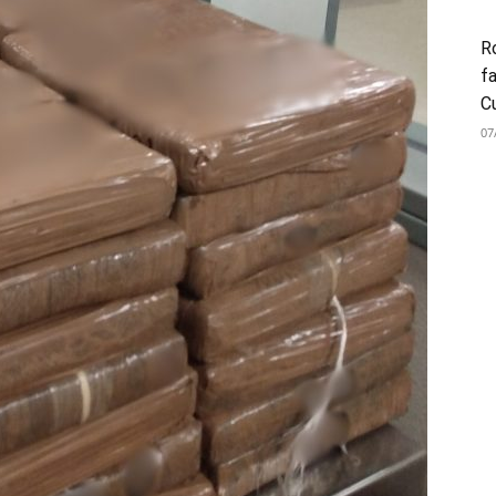
Ro
fa
C
07