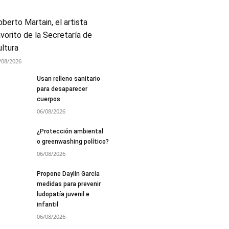
berto Martain, el artista
vorito de la Secretaría de
ultura
/08/2026
Usan relleno sanitario
para desaparecer
cuerpos
06/08/2026
¿Protección ambiental
o greenwashing político?
06/08/2026
Propone Daylín García
medidas para prevenir
ludopatía juvenil e
infantil
06/08/2026