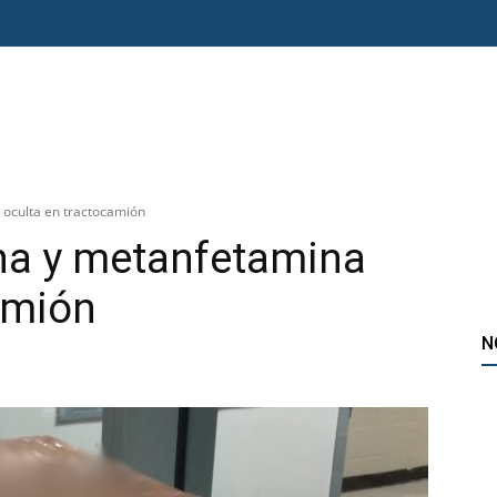
O ERRE
ESPECIAL
OPINIÓN
FRONTERA
AGENDA RADAR
oculta en tractocamión
na y metanfetamina
amión
N