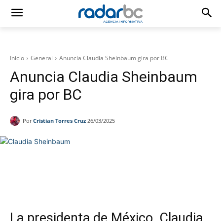
Inicio
General
Anuncia Claudia Sheinbaum gira por BC
Anuncia Claudia Sheinbaum
gira por BC
Por
Cristian Torres Cruz
26/03/2025
Facebook
Twitter
WhatsApp
T
La presidenta de México, Claudia