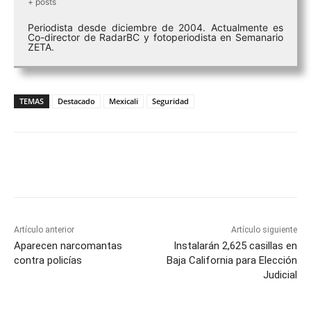
+ posts
Periodista desde diciembre de 2004. Actualmente es
Co-director de RadarBC y fotoperiodista en Semanario
ZETA.
TEMAS
Destacado
Mexicali
Seguridad
Facebook
Twitter
WhatsApp
T
Artículo anterior
Artículo siguiente
Aparecen narcomantas
Instalarán 2,625 casillas en
contra policías
Baja California para Elección
Judicial