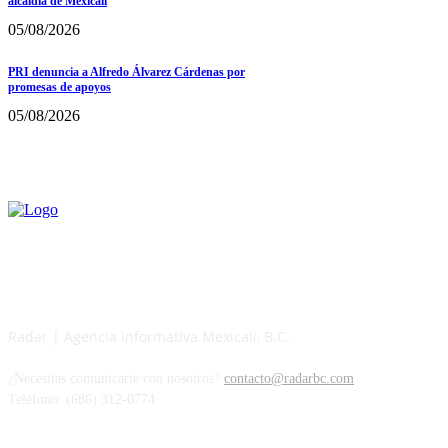
alcaldía de Mexicali
05/08/2026
PRI denuncia a Alfredo Álvarez Cárdenas por
promesas de apoyos
05/08/2026
Radar | Agencia informativa Mexicali, B.C.
¿Necesitas comunicarte con nosotros?
contacto@radarbc.com
Teléfono: (686) 312-0774