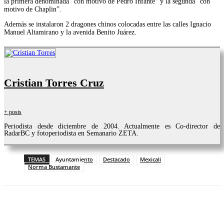
la primera denominada “con motivo de Pedro Infante” y la segunda “con
motivo de Chaplin”.
Además se instalaron 2 dragones chinos colocadas entre las calles Ignacio
Manuel Altamirano y la avenida Benito Juárez.
Cristian Torres Cruz
+ posts
Periodista desde diciembre de 2004. Actualmente es Co-director de
RadarBC y fotoperiodista en Semanario ZETA.
TEMAS
Ayuntamiento
Destacado
Mexicali
Norma Bustamante
Facebook
Twitter
WhatsApp
Telegram