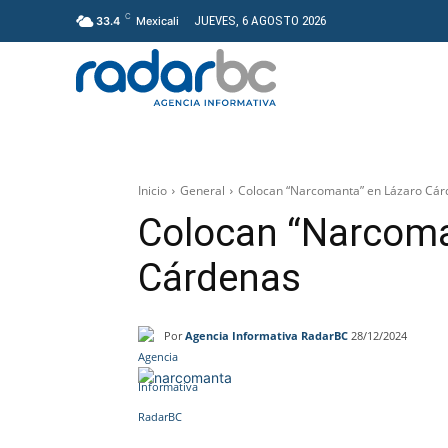
C
JUEVES, 6 AGOSTO 2026
33.4
Mexicali
GENERAL
PROYECT
Inicio
General
Colocan “Narcomanta” en Lázaro Cá
Colocan “Narcoma
Cárdenas
Por
Agencia Informativa RadarBC
28/12/2024
Facebook
Twitter
Wh