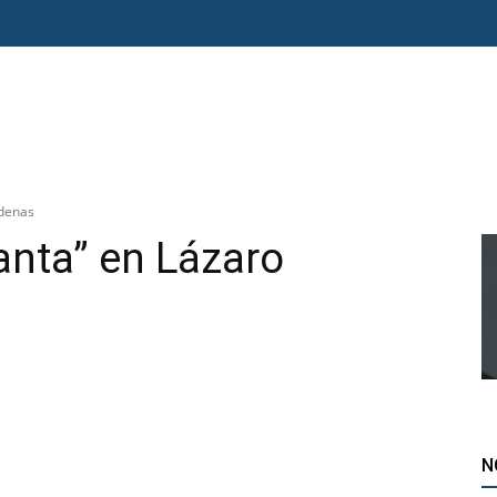
O ERRE
ESPECIAL
OPINIÓN
FRONTERA
AGENDA RADAR
rdenas
nta” en Lázaro
N
atsApp
Telegram
Imprimir