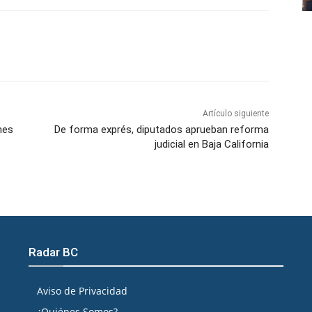
atsApp
Telegram
Imprimir
Artículo siguiente
nes
De forma exprés, diputados aprueban reforma
judicial en Baja California
Radar BC
Aviso de Privacidad
¿Quiénes Somos?