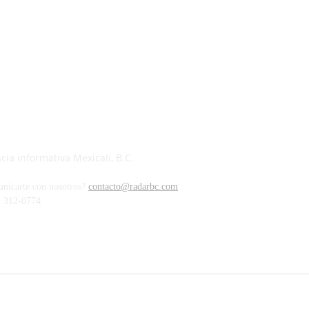
ia informativa Mexicali, B.C.
unicarte con nosotros?
contacto@radarbc.com
) 312-0774