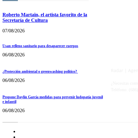
Roberto Martain, el artista favorito de la
Secretaría de Cultura
07/08/2026
Usan relleno sanitario para desaparecer cuerpos
06/08/2026
Radar | Agenc
¿Protección ambiental o greenwashing político?
06/08/2026
¿Necesitas com
Teléfono: (686
Propone Daylín García medidas para prevenir ludopatía juvenil
e infantil
06/08/2026
Radar BC
Aviso de Privacidad
¿Quiénes Somos?