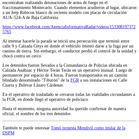
encontraban realizando detonaciones de arma de fuego en el
fraccionamiento Montecarlo. Cuando elementos acudieron al lugar, ubicaron
a un Jeep Rubicon blanco de reciente modelo con placas de circulación
AUA–524-A de Baja California.
https://www.facebook.com/AgenciaInformativaRadar/videos/153308197372
5765
Al intentar hacerle la parada se inició una persecución que terminó entre
calle 9 y Calzada Cetys en donde el vehículo intentó darse a la fuga por un
camino de tierra. Sin embargo, el conductor perdió el control de la unidad y
chocó contra un cerco.
Los detenidos fueron llevados a la Comandancia de Policías ubicada en
Calzada Anáhuac y Héctor Terán Terán en un operativo inusual. Luego de
permanecer por espacio de 4 horas. Fueron transportados en un camión
blindado denominado “Tiburón” de la
FGR
a sus instalaciones en Calle
Cuarta y Bulevar Lázaro Cárdenas.
En el operativo de trasladado se cerraron todas las vialidades circundantes a
la FGR, en donde llegó el operativo de policíaco.
Hasta el momento, ninguna autoridad ha querido confirmar de manera
oficial, el nombre de los tres detenidos.
También te puede interesar
Tomó protesta Mendivil como titular de la
DSPM