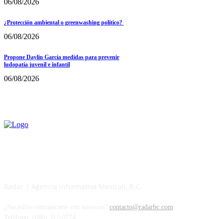
06/08/2026
¿Protección ambiental o greenwashing político?
06/08/2026
Propone Daylín García medidas para prevenir
ludopatía juvenil e infantil
06/08/2026
Radar | Agencia informativa Mexicali, B.C.
¿Necesitas comunicarte con nosotros?
contacto@radarbc.com
Teléfono: (686) 312-0774