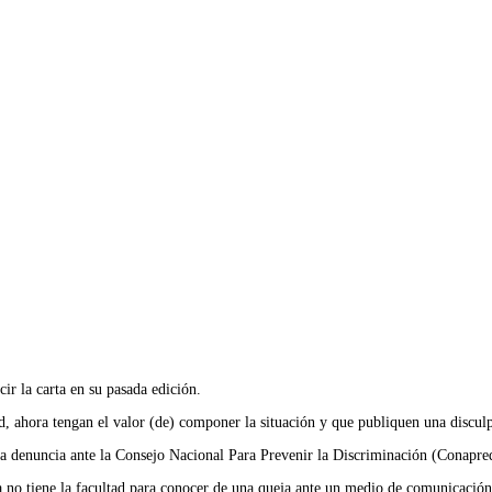
ir la carta en su pasada edición.
d, ahora tengan el valor (de) componer la situación y que publiquen una discul
la denuncia ante la Consejo Nacional Para Prevenir la Discriminación (Conapre
o tiene la facultad para conocer de una queja ante un medio de comunicación, 