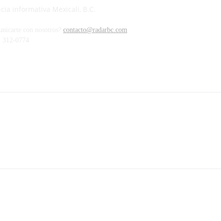
ia informativa Mexicali, B.C.
unicarte con nosotros?
contacto@radarbc.com
) 312-0774