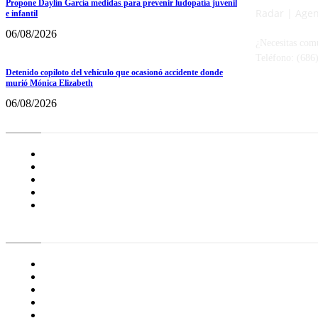
Propone Daylín García medidas para prevenir ludopatía juvenil
Radar | Agenc
e infantil
06/08/2026
¿Necesitas com
Teléfono: (686
Detenido copiloto del vehículo que ocasionó accidente donde
murió Mónica Elizabeth
06/08/2026
Radar BC
Aviso de Privacidad
¿Quiénes Somos?
Nuestras Políticas
Media Kit
Tienda radioactivo
Enlaces de Interés
General
Proyecto Erre
Especial
Opinión
Frontera