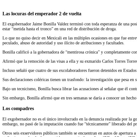
Las locuras del emperador 2 de vuelta
El exgobernador Jaime Bonilla Valdez terminó con toda esperanza de una posi
estar “metida hasta el tronco” en una red de distribución de droga.
Lo que no quiso decir en Mexicali en las múltiples ocasiones en que fue entrev
peculado, abuso de autoridad y uso ilícito de atribuciones y facultades.
Bonilla calificó a la gobernadora de “mentirosa crónica” y completamente con
Afirmó que la remoción de las visas a ella y su exmarido Carlos Torres Torres
Incluso señaló que cuatro de sus excolaboradores fueron detenidos en Estado
Sus declaraciones coléricas tienen un trasfondo: la investigación que pesa en 
Bajo un tecnicismo, Bonilla busca librar las acusaciones al señalar que él con
Sin embargo, Bonilla afirmó que en tres semanas se daría a conocer un hecho 
Los compadres
El exgobernador no es el único involucrado en la denuncia realizada por la
embargo, no pasó de la imputación cuando fue “técnicamente” liberado del pr
Otros seis exservidores públicos también se encuentran en autos de apertura a