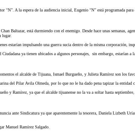
r “N”. A la espera de la audiencia inicial, Eugenio “N” está programada para 
e Chan Baltazar, está durmiendo con el enemigo. Desde hace unas semanas, agente
u lugar.
ienes estarían impulsando una guerra sucia dentro de la misma corporación, in
 Ciudadana ya tienen ubicados a algunos personajes, sin embargo, estarían a la 
mentos el alcalde de Tijuana, Ismael Burgueño, y Julieta Ramírez son los favor
arina del Pilar Avila Olmeda, por lo que no le ha dado pena tapizar la entidad 
ño y Ramírez, ya que el alcalde tijuanense no la va a soltar hasta septiembre,
ncia ante Sindicatura ya que aparentemente la tesorera, Daniela Lizbeth Urías 
dgar Manuel Ramírez Salgado.