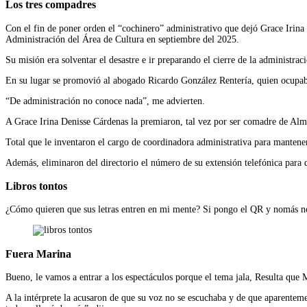
Los tres compadres
Con el fin de poner orden el “cochinero” administrativo que dejó Grace Irin
Administración del Área de Cultura en septiembre del 2025.
Su misión era solventar el desastre e ir preparando el cierre de la administr
En su lugar se promovió al abogado Ricardo González Rentería, quien ocupaba 
“De administración no conoce nada”, me advierten.
A Grace Irina Denisse Cárdenas la premiaron, tal vez por ser comadre de Alma 
Total que le inventaron el cargo de coordinadora administrativa para mantene
Además, eliminaron del directorio el número de su extensión telefónica para q
Libros tontos
¿Cómo quieren que sus letras entren en mi mente? Si pongo el QR y nomás no 
Fuera Marina
Bueno, le vamos a entrar a los espectáculos porque el tema jala, Resulta que 
A la intérprete la acusaron de que su voz no se escuchaba y de que aparentem