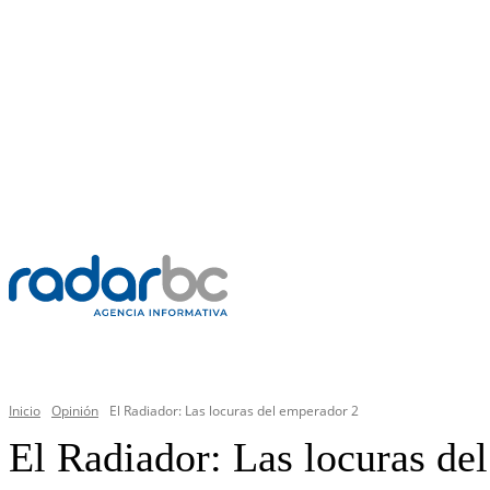
MIÉRCOLES, 5 AGOSTO 2026
C
35.1
Mexicali
PR
GENERAL
Inicio
Opinión
El Radiador: Las locuras del emperador 2
El Radiador: Las locuras de