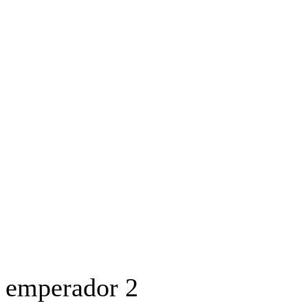
OYECTO ERRE
ESPECIAL
OPINIÓN
FRONTERA
AGENDA RADA
l emperador 2