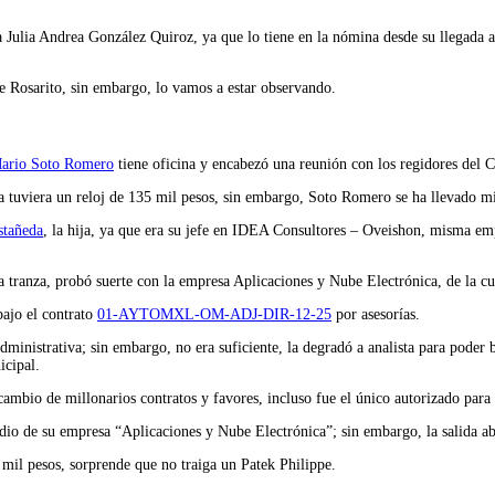
a Julia Andrea González Quiroz, ya que lo tiene en la nómina desde su llegada a
 Rosarito, sin embargo, lo vamos a estar observando.
Mario Soto Romero
tiene oficina y encabezó una reunión con los regidores del 
sa tuviera un reloj de 135 mil pesos, sin embargo, Soto Romero se ha llevado m
stañeda
, la hija, ya que era su jefe en IDEA Consultores – Oveishon, misma emp
a tranza, probó suerte con la empresa Aplicaciones y Nube Electrónica, de la cua
bajo el contrato
01-AYTOMXL-OM-ADJ-DIR-12-25
por asesorías.
nistrativa; sin embargo, no era suficiente, la degradó a analista para poder ba
icipal.
io de millonarios contratos y favores, incluso fue el único autorizado para ac
 de su empresa “Aplicaciones y Nube Electrónica”; sin embargo, la salida abru
 mil pesos, sorprende que no traiga un Patek Philippe.