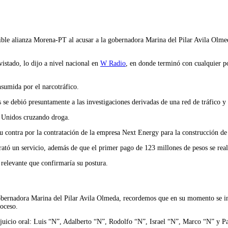
ble alianza Morena-PT al acusar a la gobernadora Marina del Pilar Avila Olmeda
istado, lo dijo a nivel nacional en
W Radio
, en donde terminó con cualquier po
sumida por el narcotráfico.
 se debió presuntamente a las investigaciones derivadas de una red de tráfico y 
s Unidos cruzando droga.
su contra por la contratación de la empresa Next Energy para la construcción de
trató un servicio, además de que el primer pago de 123 millones de pesos se real
relevante que confirmaría su postura.
 gobernadora Marina del Pilar Avila Olmeda, recordemos que en su momento se 
oceso.
 juicio oral: Luis “N”, Adalberto “N”, Rodolfo “N”, Israel “N”, Marco “N” y Pab