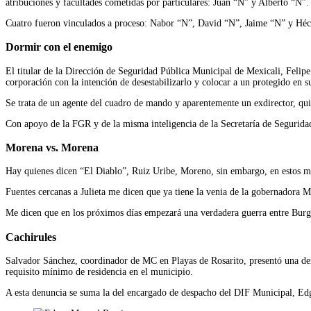
atribuciones y facultades cometidas por particulares: Juan “N” y Alberto “N”.
Cuatro fueron vinculados a proceso: Nabor “N”, David “N”, Jaime “N” y Hécto
Dormir con el enemigo
El titular de la Dirección de Seguridad Pública Municipal de Mexicali, Felip
corporación con la intención de desestabilizarlo y colocar a un protegido en s
Se trata de un agente del cuadro de mando y aparentemente un exdirector, qu
Con apoyo de la FGR y de la misma inteligencia de la Secretaría de Seguridad
Morena vs. Morena
Hay quienes dicen “El Diablo”, Ruiz Uribe, Moreno, sin embargo, en estos mo
Fuentes cercanas a Julieta me dicen que ya tiene la venia de la gobernadora M
Me dicen que en los próximos días empezará una verdadera guerra entre Burgue
Cachirules
Salvador Sánchez, coordinador de MC en Playas de Rosarito, presentó una denu
requisito mínimo de residencia en el municipio.
A esta denuncia se suma la del encargado de despacho del DIF Municipal, E