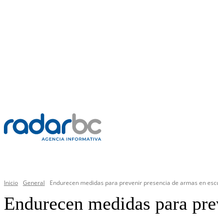
VIERNES, 7 AGOSTO 2026
C
45.6
Mexicali
PR
GENERAL
Inicio
General
Endurecen medidas para prevenir presencia de armas en esc
Endurecen medidas para prev