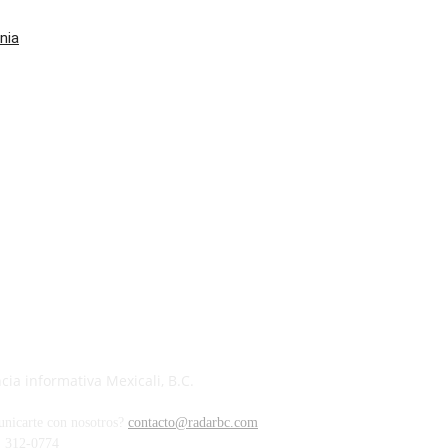
nia
ia informativa Mexicali, B.C.
unicarte con nosotros?
contacto@radarbc.com
) 312-0774