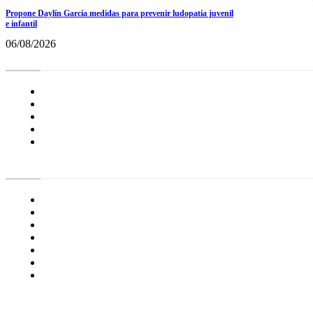
Propone Daylín García medidas para prevenir ludopatía juvenil
e infantil
06/08/2026
Radar BC
Aviso de Privacidad
¿Quiénes Somos?
Nuestras Políticas
Media Kit
Tienda radioactivo
Enlaces de Interés
General
Proyecto Erre
Especial
Opinión
Frontera
Agenda Radar
Incluyente