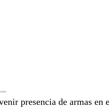
OYECTO ERRE
ESPECIAL
OPINIÓN
FRONTERA
AGENDA RADA
uelas
enir presencia de armas en 