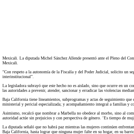
Facebook
Twitter
WhatsApp
Telegram
Mexicali. La diputada Michel Sánchez Allende presentó ante el Pleno del Cong
Mexicali.
“Con respeto a la autonomía de la Fiscalía y del Poder Judicial, solicito un s
interinstitucional”.
La legisladora subrayó que este hecho no es aislado, sino que ocurre en un c
las autoridades a prevenir, atender, sancionar y erradicar las violencias medi
Baja California tiene lineamientos, subprogramas y actas de seguimiento que de
ministerial y pericial especializada; y acompañamiento integral a familias y 
Asimismo, recalcó que nombrar a Marbella no obedece al morbo, sino al compr
autoridad actúe sin prejuicios y con perspectiva de género. ‘Es tiempo de muj
La diputada señaló que no habrá paz mientras las mujeres continúen enfrenta
Baja California, hasta lograr que ninguna mujer falte en su hogar, en su barr