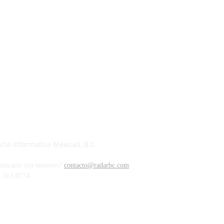
ia informativa Mexicali, B.C.
unicarte con nosotros?
contacto@radarbc.com
) 312-0774