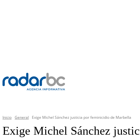
JUEVES, 6 AGOSTO 2026
C
38.4
Mexicali
PR
GENERAL
Inicio
General
Exige Michel Sánchez justicia por feminicidio de Marbella
Exige Michel Sánchez justic