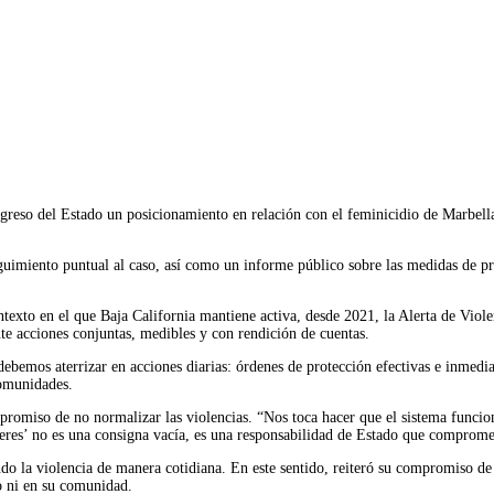
Imprimir
reso del Estado un posicionamiento en relación con el feminicidio de Marbella
eguimiento puntual al caso, así como un informe público sobre las medidas de pro
ontexto en el que Baja California mantiene activa, desde 2021, la Alerta de Vio
ante acciones conjuntas, medibles y con rendición de cuentas.
bemos aterrizar en acciones diarias: órdenes de protección efectivas e inmediat
comunidades.
omiso de no normalizar las violencias. “Nos toca hacer que el sistema funcione
eres’ no es una consigna vacía, es una responsabilidad de Estado que compromete
ndo la violencia de manera cotidiana. En este sentido, reiteró su compromiso 
io ni en su comunidad.