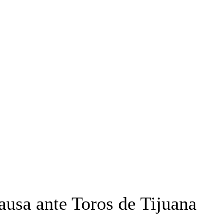
OYECTO ERRE
ESPECIAL
OPINIÓN
FRONTERA
AGENDA RADA
ausa ante Toros de Tijuana