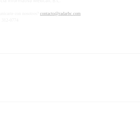
ia informativa Mexicali, B.C.
unicarte con nosotros?
contacto@radarbc.com
) 312-0774