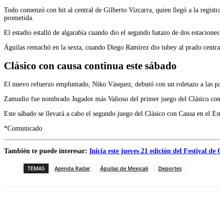
Todo comenzó con hit al central de Gilberto Vizcarra, quien llegó a la regist
prometida.
El estadio estalló de algarabía cuando dio el segundo batazo de dos estaciones
Águilas remachó en la sexta, cuando Diego Ramírez dio tubey al prado central
Clásico con causa continua este sábado
El nuevo refuerzo emplumado, Niko Vásquez, debutó con un roletazo a las parad
Zamudio fue nombrado Jugador más Valioso del primer juego del Clásico con
Este sábado se llevará a cabo el segundo juego del Clásico con Causa en el Es
*Comunicado
También te puede interesar:
Inicia este jueves 21 edición del Festival de
TEMAS
Agenda Radar
Águilas de Mexicali
Deportes
Facebook
Twitter
WhatsApp
Telegram