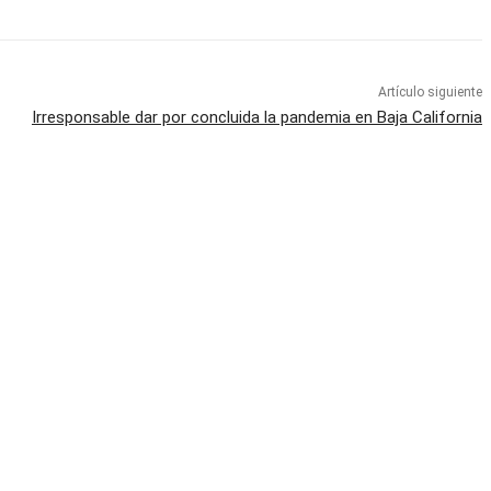
Artículo siguiente
Irresponsable dar por concluida la pandemia en Baja California