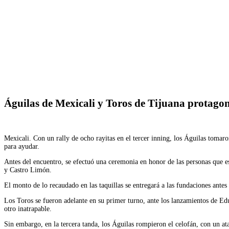
Facebook
Twitter
WhatsApp
Telegram
Águilas de Mexicali y Toros de Tijuana protagoni
Mexicali. Con un rally de ocho rayitas en el tercer inning, los Águilas tomar
para ayudar.
Antes del encuentro, se efectuó una ceremonia en honor de las personas que es
y Castro Limón.
El monto de lo recaudado en las taquillas se entregará a las fundaciones ante
Los Toros se fueron adelante en su primer turno, ante los lanzamientos de Ed
otro inatrapable.
Sin embargo, en la tercera tanda, los Águilas rompieron el celofán, con un a