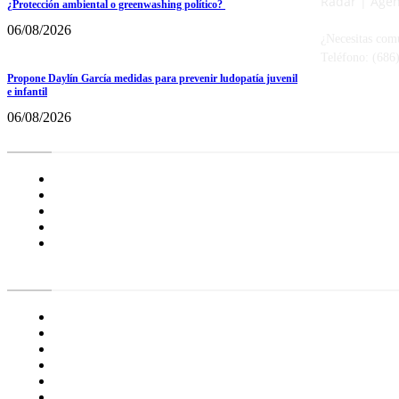
Radar | Agenc
¿Protección ambiental o greenwashing político?
06/08/2026
¿Necesitas com
Teléfono: (686
Propone Daylín García medidas para prevenir ludopatía juvenil
e infantil
06/08/2026
Radar BC
Aviso de Privacidad
¿Quiénes Somos?
Nuestras Políticas
Media Kit
Tienda radioactivo
Enlaces de Interés
General
Proyecto Erre
Especial
Opinión
Frontera
Agenda Radar