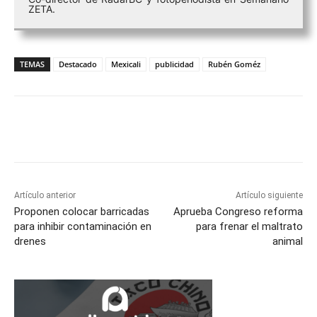
ZETA.
TEMAS
Destacado
Mexicali
publicidad
Rubén Goméz
Facebook
Twitter
WhatsApp
T
Artículo anterior
Artículo siguiente
Proponen colocar barricadas
Aprueba Congreso reforma
para inhibir contaminación en
para frenar el maltrato
drenes
animal