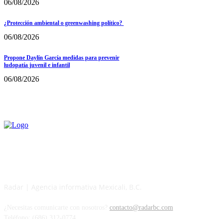
06/08/2026
¿Protección ambiental o greenwashing político?
06/08/2026
Propone Daylín García medidas para prevenir
ludopatía juvenil e infantil
06/08/2026
Radar | Agencia informativa Mexicali, B.C.
¿Necesitas comunicarte con nosotros?
contacto@radarbc.com
Teléfono: (686) 312-0774