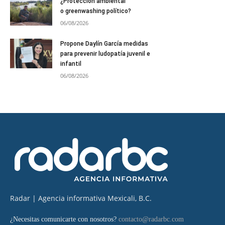
¿Protección ambiental
o greenwashing político?
06/08/2026
Propone Daylín García medidas
para prevenir ludopatía juvenil e
infantil
06/08/2026
Radar | Agencia informativa Mexicali, B.C.
¿Necesitas comunicarte con nosotros?
contacto@radarbc.com