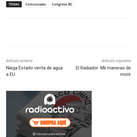
TEMAS
Comunicado
Congreso BC
Facebook
Twitter
WhatsApp
T
Artículo anterior
Artículo siguiente
Niega Estado venta de agua
El Radiador: Mil maneras de
a EU
morir