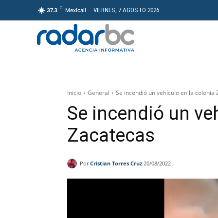
C
VIERNES, 7 AGOSTO 2026
37.3
Mexicali
GENERAL
PROYECT
Inicio
General
Se incendió un vehículo en la coloni
Se incendió un veh
Zacatecas
Por
Cristian Torres Cruz
20/08/2022