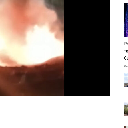
Ro
fa
C
07
atsApp
Telegram
Imprimir