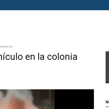
O ERRE
ESPECIAL
OPINIÓN
FRONTERA
AGENDA RADAR
a Zacatecas
ículo en la colonia
N