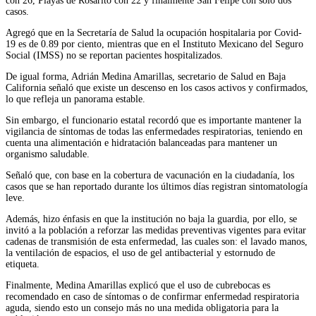
con 26, Playas de Rosarito con 22 y finalmente San Felipe con solo dos
casos.
Agregó que en la Secretaría de Salud la ocupación hospitalaria por Covid-
19 es de 0.89 por ciento, mientras que en el Instituto Mexicano del Seguro
Social (IMSS) no se reportan pacientes hospitalizados.
De igual forma, Adrián Medina Amarillas, secretario de Salud en Baja
California señaló que existe un descenso en los casos activos y confirmados,
lo que refleja un panorama estable.
Sin embargo, el funcionario estatal recordó que es importante mantener la
vigilancia de síntomas de todas las enfermedades respiratorias, teniendo en
cuenta una alimentación e hidratación balanceadas para mantener un
organismo saludable.
Señaló que, con base en la cobertura de vacunación en la ciudadanía, los
casos que se han reportado durante los últimos días registran sintomatología
leve.
Además, hizo énfasis en que la institución no baja la guardia, por ello, se
invitó a la población a reforzar las medidas preventivas vigentes para evitar
cadenas de transmisión de esta enfermedad, las cuales son: el lavado manos,
la ventilación de espacios, el uso de gel antibacterial y estornudo de
etiqueta.
Finalmente, Medina Amarillas explicó que el uso de cubrebocas es
recomendado en caso de síntomas o de confirmar enfermedad respiratoria
aguda, siendo esto un consejo más no una medida obligatoria para la