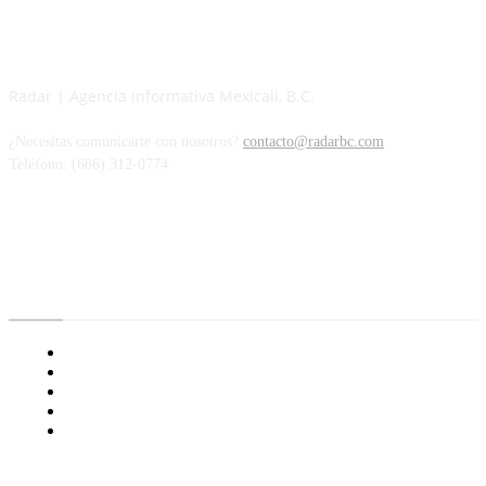
Radar | Agencia informativa Mexicali, B.C.
¿Necesitas comunicarte con nosotros?
contacto@radarbc.com
Teléfono: (686) 312-0774
Radar BC
Aviso de Privacidad
¿Quiénes Somos?
Nuestras Políticas
Media Kit
Tienda radioactivo