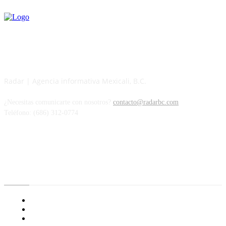
Radar | Agencia informativa Mexicali, B.C.
¿Necesitas comunicarte con nosotros?
contacto@radarbc.com
Teléfono: (686) 312-0774
Radar BC
Aviso de Privacidad
¿Quiénes Somos?
Nuestras Políticas