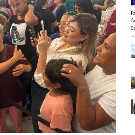
Ro
fa
C
07