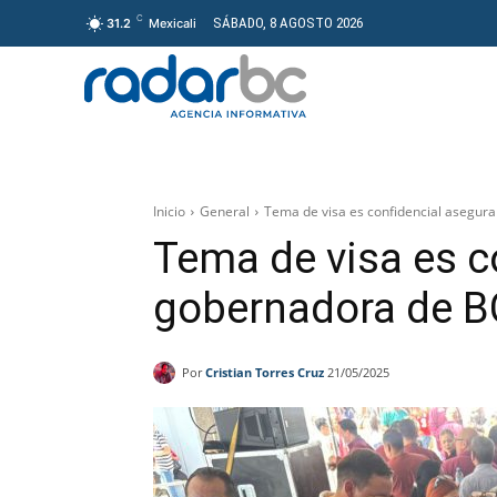
C
SÁBADO, 8 AGOSTO 2026
31.2
Mexicali
GENERAL
PROYECT
Inicio
General
Tema de visa es confidencial asegur
Tema de visa es c
gobernadora de B
Por
Cristian Torres Cruz
21/05/2025