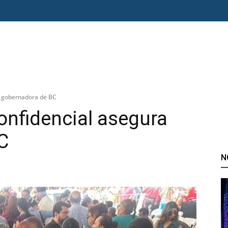
O ERRE
ESPECIAL
OPINIÓN
FRONTERA
AGENDA RADAR
a gobernadora de BC
onfidencial asegura
C
N