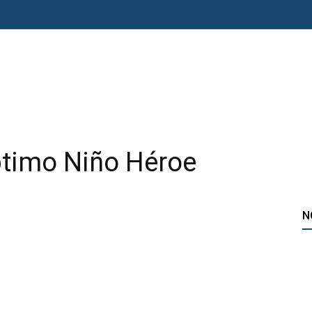
O ERRE
ESPECIAL
OPINIÓN
FRONTERA
AGENDA RADAR
éptimo Niño Héroe
N
sApp
Telegram
Imprimir