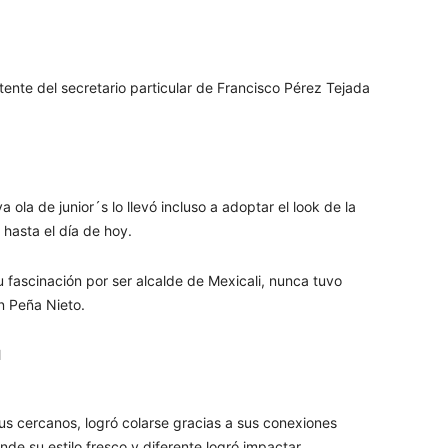
stente del secretario particular de Francisco Pérez Tejada
a ola de junior´s lo llevó incluso a adoptar el look de la
hasta el día de hoy.
fascinación por ser alcalde de Mexicali, nunca tuvo
n Peña Nieto.
us cercanos, logró colarse gracias a sus conexiones
nde su estilo fresco y diferente logró impactar,