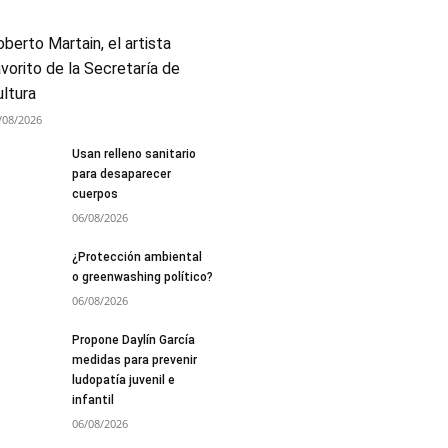
berto Martain, el artista
vorito de la Secretaría de
ultura
/08/2026
Usan relleno sanitario
para desaparecer
cuerpos
06/08/2026
¿Protección ambiental
o greenwashing político?
06/08/2026
Propone Daylín García
medidas para prevenir
ludopatía juvenil e
infantil
06/08/2026