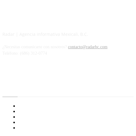
Radar | Agencia informativa Mexicali, B.C.
¿Necesitas comunicarte con nosotros?
contacto@radarbc.com
Teléfono: (686) 312-0774
Radar BC
Aviso de Privacidad
¿Quiénes Somos?
Nuestras Políticas
Media Kit
Tienda radioactivo