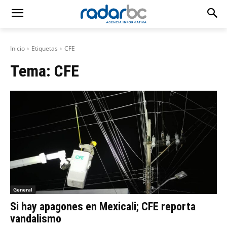
Inicio
Etiquetas
CFE
Tema:
CFE
General
Si hay apagones en Mexicali; CFE reporta
vandalismo