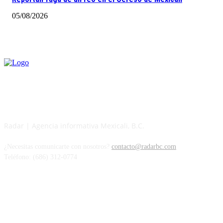
05/08/2026
Radar | Agencia informativa Mexicali, B.C.
¿Necesitas comunicarte con nosotros?
contacto@radarbc.com
Teléfono: (686) 312-0774
Radar BC