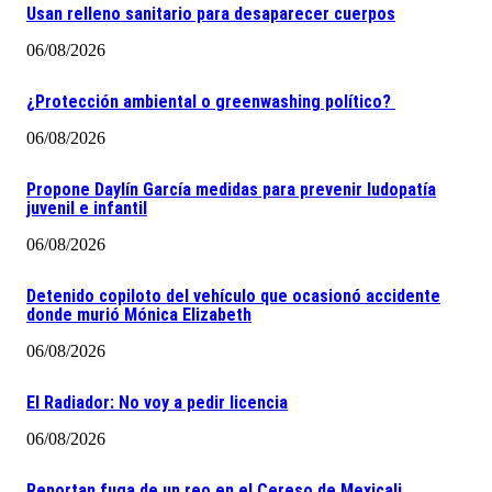
Usan relleno sanitario para desaparecer cuerpos
06/08/2026
¿Protección ambiental o greenwashing político?
06/08/2026
Propone Daylín García medidas para prevenir ludopatía
juvenil e infantil
06/08/2026
Detenido copiloto del vehículo que ocasionó accidente
donde murió Mónica Elizabeth
06/08/2026
El Radiador: No voy a pedir licencia
06/08/2026
Reportan fuga de un reo en el Cereso de Mexicali