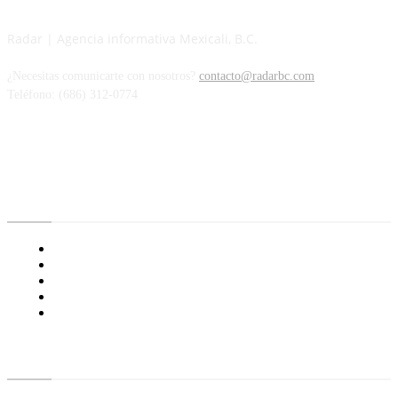
Radar | Agencia informativa Mexicali, B.C.
¿Necesitas comunicarte con nosotros?
contacto@radarbc.com
Teléfono: (686) 312-0774
Radar BC
Aviso de Privacidad
¿Quiénes Somos?
Nuestras Políticas
Media Kit
Tienda radioactivo
Enlaces de Interés