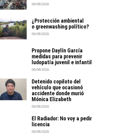
06/08/2026
¿Protección ambiental
o greenwashing político?
06/08/2026
Propone Daylín García
medidas para prevenir
ludopatía juvenil e infantil
06/08/2026
Detenido copiloto del
vehículo que ocasionó
accidente donde murió
Mónica Elizabeth
06/08/2026
El Radiador: No voy a pedir
licencia
06/08/2026