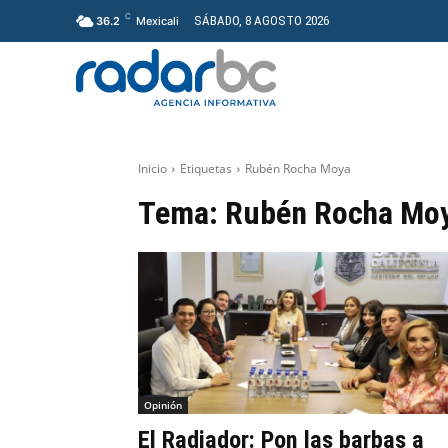
C
SÁBADO, 8 AGOSTO 2026
36.2
Mexicali
GENERAL
PROYECT
Inicio
Etiquetas
Rubén Rocha Moya
Tema:
Rubén Rocha Mo
Opinión
El Radiador: Pon las barbas a