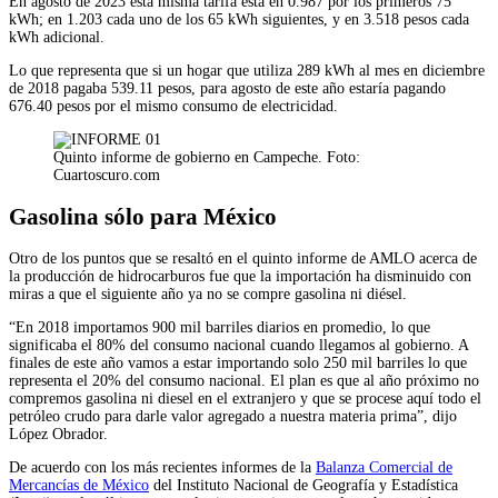
En agosto de 2023 esta misma tarifa está en 0.987 por los primeros 75
kWh; en 1.203 cada uno de los 65 kWh siguientes, y en 3.518 pesos cada
kWh adicional.
Lo que representa que si un hogar que utiliza 289 kWh al mes en diciembre
de 2018 pagaba 539.11 pesos, para agosto de este año estaría pagando
676.40 pesos por el mismo consumo de electricidad.
Quinto informe de gobierno en Campeche. Foto:
Cuartoscuro.com
Gasolina sólo para México
Otro de los puntos que se resaltó en el quinto informe de AMLO acerca de
la producción de hidrocarburos fue que la importación ha disminuido con
miras a que el siguiente año ya no se compre gasolina ni diésel.
“En 2018 importamos 900 mil barriles diarios en promedio, lo que
significaba el 80% del consumo nacional cuando llegamos al gobierno. A
finales de este año vamos a estar importando solo 250 mil barriles lo que
representa el 20% del consumo nacional. El plan es que al año próximo no
compremos gasolina ni diesel en el extranjero y que se procese aquí todo el
petróleo crudo para darle valor agregado a nuestra materia prima”, dijo
López Obrador.
De acuerdo con los más recientes informes de la
Balanza Comercial de
Mercancías de México
del Instituto Nacional de Geografía y Estadística