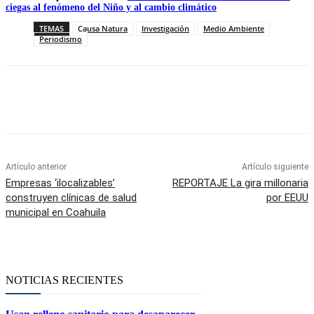
ciegas al fenómeno del Niño y al cambio climático
TEMAS
Causa Natura
Investigación
Medio Ambiente
Periodismo
Facebook
Twitter
WhatsApp
Telegram
Artículo anterior
Artículo siguiente
Empresas ‘ilocalizables’
REPORTAJE La gira millonaria
construyen clínicas de salud
por EEUU
municipal en Coahuila
NOTICIAS RECIENTES