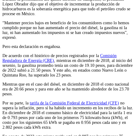
López Obrador dijo que el objetivo de incrementar la producción de
hidrocarburos es la soberanía energética para que todo el petróleo crudo se
procese en México.
“Mantener precios bajos en beneficio de los consumidores como lo hemos
cumplido porque no han aumentado el precio del diésel, la gasolina ni la
luz, ni han aumentado los impuestos ni se han creado impuestos nuevos”,
expresó.
Pero esta declaración es engañosa.
De acuerdo con el histórico de precios registrados por la
Comisión
Reguladora de Energía (CRE)
, mientras en diciembre de 2018, al inicio del
sexenio, la gasolina promedio tenía un costo de 19.10 pesos, para diciembre
de 2022 subió a 21.50 pesos. Y este año, en estados como Nuevo León o
Quintana Roo, ha superado los 23 pesos.
Mientras que en el caso del diésel, en diciembre de 2018 el costo nacional
era de 20.66 pesos y para este año se ha mantenido alrededor de los 23.70
pesos.
Por su parte, la
tarifa de la Comisión Federal de Electricidad (CFE)
no
supera la inflación, pero sí ha habido un incremento en los recibos de la luz.
En diciembre de 2018 el consumo básico de electricidad para la tarifa 1 era
de 0.793 pesos por cada uno de los primeros 75 kilowatts-hora (kWh), el
costo por los siguientes 65 kWh se pagaba en 0.956 pesos cada uno y en
2.802 pesos cada kWh extra.