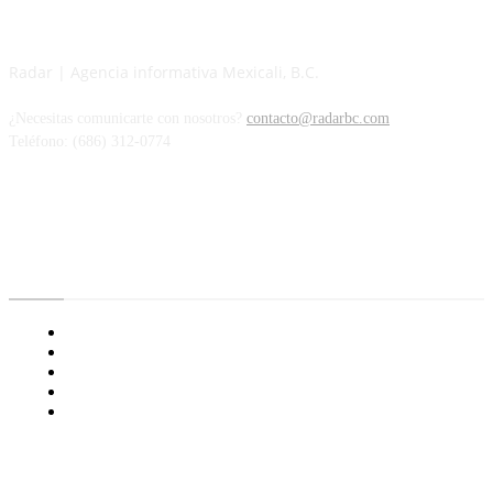
Radar | Agencia informativa Mexicali, B.C.
¿Necesitas comunicarte con nosotros?
contacto@radarbc.com
Teléfono: (686) 312-0774
Radar BC
Aviso de Privacidad
¿Quiénes Somos?
Nuestras Políticas
Media Kit
Tienda radioactivo
Enlaces de Interés