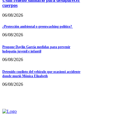
Usan relleno sanitario para desaparecer
cuerpos
06/08/2026
¿Protección ambiental o greenwashing político?
06/08/2026
Propone Daylín García medidas para prevenir
ludopatía juvenil e infantil
06/08/2026
Detenido copiloto del vehículo que ocasionó accidente
donde murió Mónica Elizabeth
06/08/2026