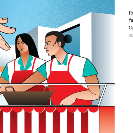
Ro
fa
C
07