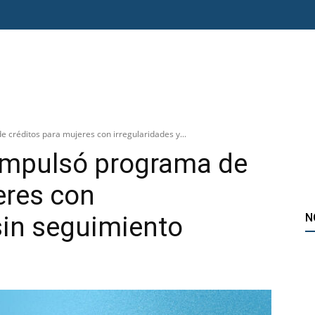
O ERRE
ESPECIAL
OPINIÓN
FRONTERA
AGENDA RADAR
créditos para mujeres con irregularidades y...
impulsó programa de
eres con
N
 sin seguimiento