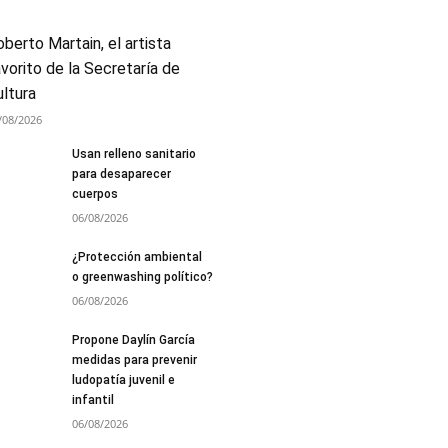
berto Martain, el artista
vorito de la Secretaría de
ultura
/08/2026
Usan relleno sanitario
para desaparecer
cuerpos
06/08/2026
¿Protección ambiental
o greenwashing político?
06/08/2026
Propone Daylín García
medidas para prevenir
ludopatía juvenil e
infantil
06/08/2026