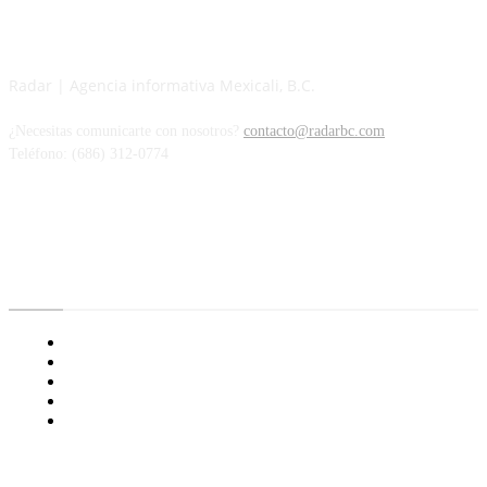
Radar | Agencia informativa Mexicali, B.C.
¿Necesitas comunicarte con nosotros?
contacto@radarbc.com
Teléfono: (686) 312-0774
Radar BC
Aviso de Privacidad
¿Quiénes Somos?
Nuestras Políticas
Media Kit
Tienda radioactivo
Enlaces de Interés