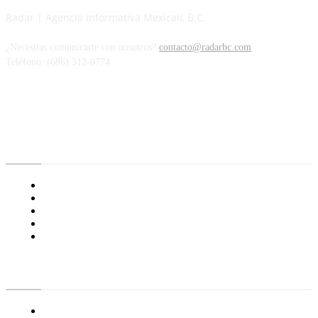
Radar | Agencia informativa Mexicali, B.C.
¿Necesitas comunicarte con nosotros?
contacto@radarbc.com
Teléfono: (686) 312-0774
Radar BC
Aviso de Privacidad
¿Quiénes Somos?
Nuestras Políticas
Media Kit
Tienda radioactivo
Enlaces de Interés
General