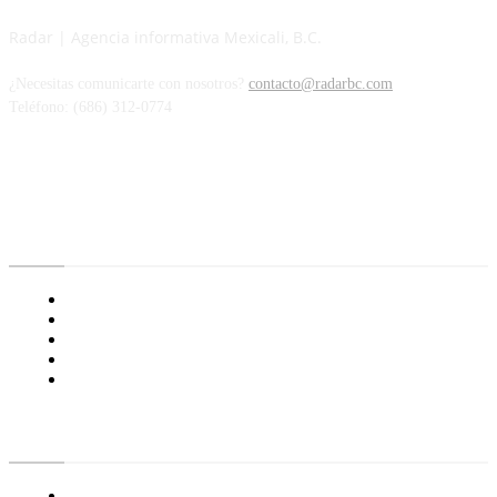
Radar | Agencia informativa Mexicali, B.C.
¿Necesitas comunicarte con nosotros?
contacto@radarbc.com
Teléfono: (686) 312-0774
Radar BC
Aviso de Privacidad
¿Quiénes Somos?
Nuestras Políticas
Media Kit
Tienda radioactivo
Enlaces de Interés
General