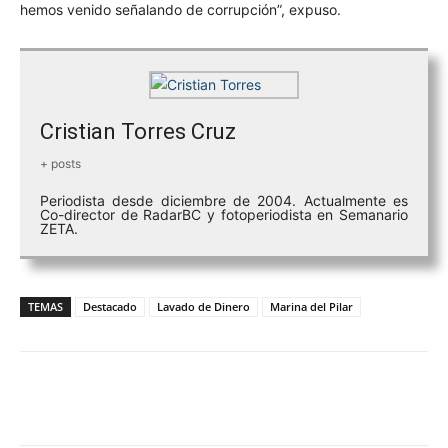
hemos venido señalando de corrupción”, expuso.
Cristian Torres Cruz
+ posts
Periodista desde diciembre de 2004. Actualmente es
Co-director de RadarBC y fotoperiodista en Semanario
ZETA.
TEMAS
Destacado
Lavado de Dinero
Marina del Pilar
Facebook
Twitter
WhatsApp
T