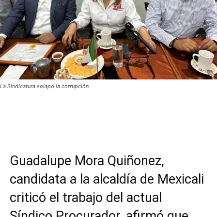
La Sindicatura solapó la corrupción
Facebook
Twitter
WhatsApp
T
Guadalupe Mora Quiñonez,
candidata a la alcaldía de Mexicali
criticó el trabajo del actual
Síndico Procurador, afirmó que