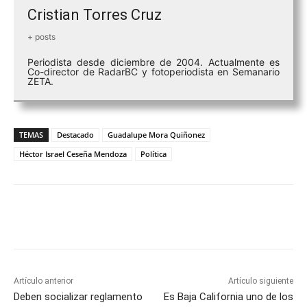
Cristian Torres Cruz
+ posts
Periodista desde diciembre de 2004. Actualmente es
Co-director de RadarBC y fotoperiodista en Semanario
ZETA.
TEMAS
Destacado
Guadalupe Mora Quiñonez
Héctor Israel Ceseña Mendoza
Política
Facebook
Twitter
WhatsApp
T
Artículo anterior
Artículo siguiente
Deben socializar reglamento
Es Baja California uno de los