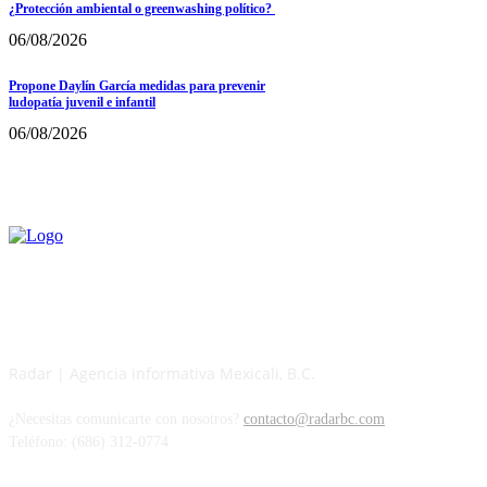
¿Protección ambiental o greenwashing político?
06/08/2026
Propone Daylín García medidas para prevenir
ludopatía juvenil e infantil
06/08/2026
Radar | Agencia informativa Mexicali, B.C.
¿Necesitas comunicarte con nosotros?
contacto@radarbc.com
Teléfono: (686) 312-0774