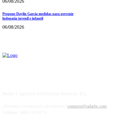
06/08/2026
Propone Daylín García medidas para prevenir
ludopatía juvenil e infantil
06/08/2026
Radar | Agencia informativa Mexicali, B.C.
¿Necesitas comunicarte con nosotros?
contacto@radarbc.com
Teléfono: (686) 312-0774