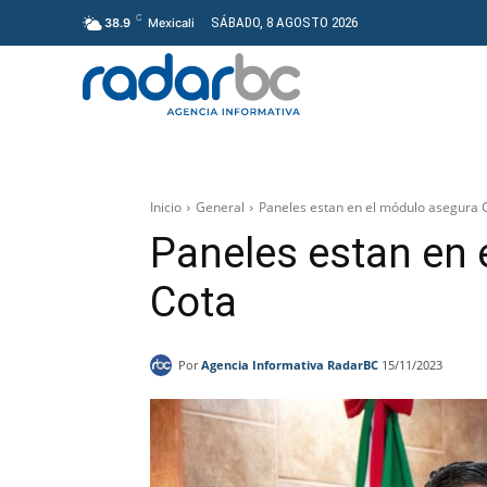
C
SÁBADO, 8 AGOSTO 2026
38.9
Mexicali
GENERAL
PROYECT
Inicio
General
Paneles estan en el módulo asegura 
Paneles estan en 
Cota
Por
Agencia Informativa RadarBC
15/11/2023