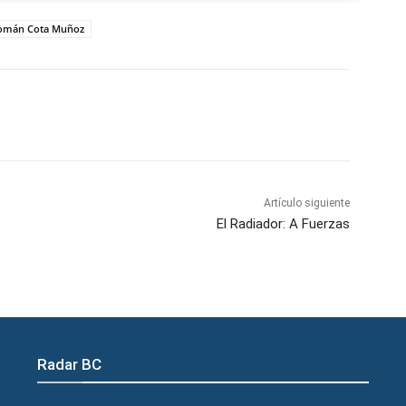
omán Cota Muñoz
atsApp
Telegram
Imprimir
Artículo siguiente
El Radiador: A Fuerzas
Radar BC