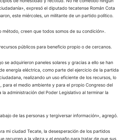
cipios de honestidad y rectitud. No he cometido ningún
a ciudadanía», expresó el diputado tecatense Román Cota
ron, este miércoles, un militante de un partido político.
mo método, creen que todos somos de su condición».
 recursos públicos para beneficio propio o de cercanos.
o se adquirieron paneles solares y gracias a ello se han
 energía eléctrica, como parte del ejercicio de la partida
iudadana, realizando un uso eficiente de los recursos, lo
a, para el medio ambiente y para el propio Congreso del
a administración del Poder Legislativo al terminar la
trabajo de las personas y tergiversar información», agregó.
ara mi ciudad Tecate, la desesperación de los partidos
ue recurren a la vileza y el engaño para tratar de que sus