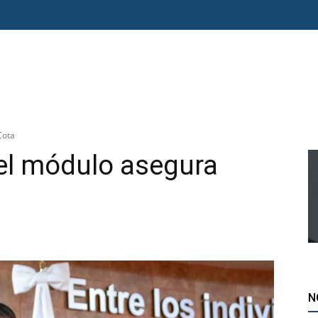
O ERRE
ESPECIAL
OPINIÓN
FRONTERA
AGENDA RADAR
Cota
el módulo asegura
N