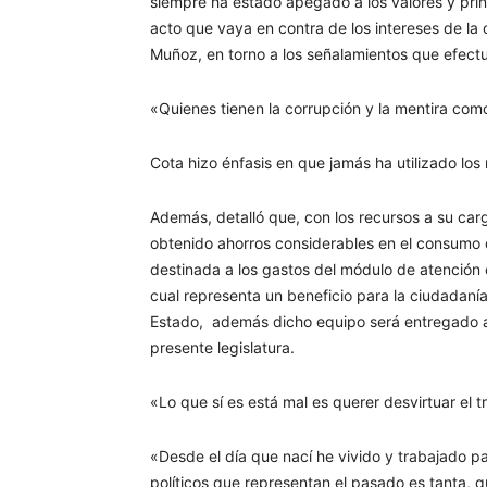
siempre ha estado apegado a los valores y prin
acto que vaya en contra de los intereses de l
Muñoz, en torno a los señalamientos que efectua
«Quienes tienen la corrupción y la mentira co
Cota hizo énfasis en que jamás ha utilizado los
Además, detalló que, con los recursos a su carg
obtenido ahorros considerables en el consumo de
destinada a los gastos del módulo de atención c
cual representa un beneficio para la ciudadaní
Estado, además dicho equipo será entregado a l
presente legislatura.
«Lo que sí es está mal es querer desvirtuar el 
«Desde el día que nací he vivido y trabajado p
políticos que representan el pasado es tanta, q