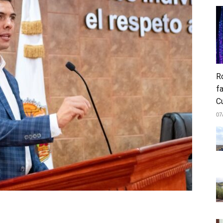
Ro
fa
C
07