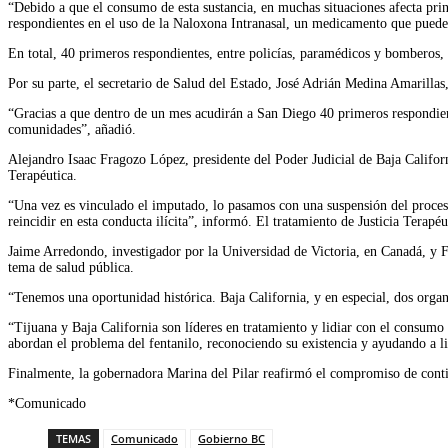
“Debido a que el consumo de esta sustancia, en muchas situaciones afecta pri
respondientes en el uso de la Naloxona Intranasal, un medicamento que puede r
En total, 40 primeros respondientes, entre policías, paramédicos y bomberos, 
Por su parte, el secretario de Salud del Estado, José Adrián Medina Amarillas
“Gracias a que dentro de un mes acudirán a San Diego 40 primeros respondiente
comunidades”, añadió.
Alejandro Isaac Fragozo López, presidente del Poder Judicial de Baja Californ
Terapéutica.
“Una vez es vinculado el imputado, lo pasamos con una suspensión del proceso 
reincidir en esta conducta ilícita”, informó. El tratamiento de Justicia Terap
Jaime Arredondo, investigador por la Universidad de Victoria, en Canadá, y F
tema de salud pública.
“Tenemos una oportunidad histórica. Baja California, y en especial, dos org
“Tijuana y Baja California son líderes en tratamiento y lidiar con el consumo
abordan el problema del fentanilo, reconociendo su existencia y ayudando a li
Finalmente, la gobernadora Marina del Pilar reafirmó el compromiso de continua
*Comunicado
TEMAS
Comunicado
Gobierno BC