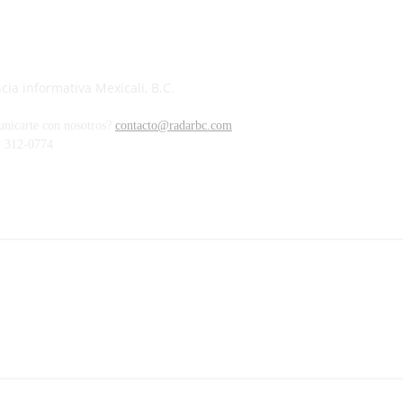
ia informativa Mexicali, B.C.
unicarte con nosotros?
contacto@radarbc.com
) 312-0774