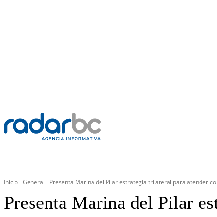
VIERNES, 7 AGOSTO 2026
C
37.3
Mexicali
PR
GENERAL
Inicio
General
Presenta Marina del Pilar estrategia trilateral para atender c
Presenta Marina del Pilar es