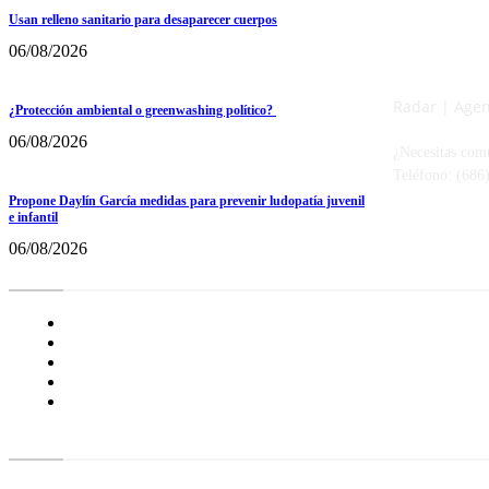
Usan relleno sanitario para desaparecer cuerpos
06/08/2026
Radar | Agenc
¿Protección ambiental o greenwashing político?
06/08/2026
¿Necesitas com
Teléfono: (686
Propone Daylín García medidas para prevenir ludopatía juvenil
e infantil
06/08/2026
Radar BC
Aviso de Privacidad
¿Quiénes Somos?
Nuestras Políticas
Media Kit
Tienda radioactivo
Enlaces de Interés