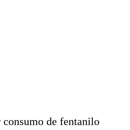
MÁS
R
INCLUYENTE
er consumo de fentanilo