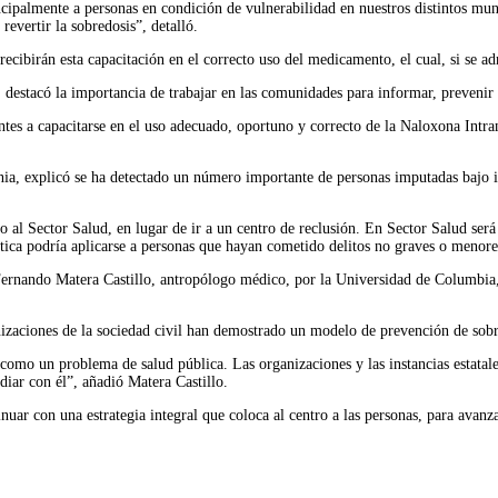
ncipalmente a personas en condición de vulnerabilidad en nuestros distintos mu
evertir la sobredosis”, detalló.
recibirán esta capacitación en el correcto uso del medicamento, el cual, si se a
, destacó la importancia de trabajar en las comunidades para informar, preveni
s a capacitarse en el uso adecuado, oportuno y correcto de la Naloxona Intrana
ia, explicó se ha detectado un número importante de personas imputadas bajo in
al Sector Salud, en lugar de ir a un centro de reclusión. En Sector Salud será
éutica podría aplicarse a personas que hayan cometido delitos no graves o menore
ernando Matera Castillo, antropólogo médico, por la Universidad de Columbia, e
anizaciones de la sociedad civil han demostrado un modelo de prevención de so
 como un problema de salud pública. Las organizaciones y las instancias estata
diar con él”, añadió Matera Castillo.
r con una estrategia integral que coloca al centro a las personas, para avanzar