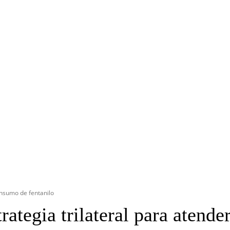
OYECTO ERRE
ESPECIAL
OPINIÓN
FRONTERA
AGENDA RADA
onsumo de fentanilo
trategia trilateral para atend