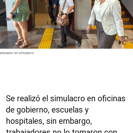
elevador en simulacro
Facebook
Twitter
WhatsApp
T
Se realizó el simulacro en oficinas
de gobierno, escuelas y
hospitales, sin embargo,
trabajadores no lo tomaron con