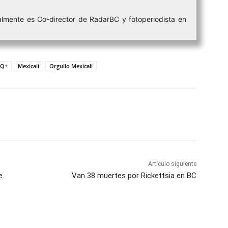
lmente es Co-director de RadarBC y fotoperiodista en
TQ+
Mexicali
Orgullo Mexicali
atsApp
Telegram
Imprimir
Artículo siguiente
e
Van 38 muertes por Rickettsia en BC