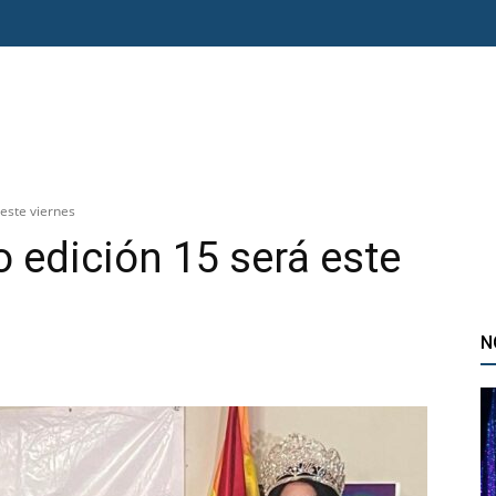
O ERRE
ESPECIAL
OPINIÓN
FRONTERA
AGENDA RADAR
 este viernes
o edición 15 será este
N