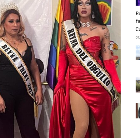
Ro
fa
C
07