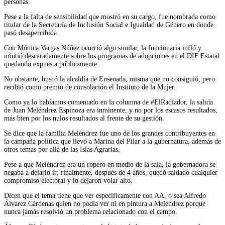
personas.
Pese a la falta de sensibilidad que mostró en su cargo, fue nombrada como
titular de la Secretaría de Inclusión Social e Igualdad de Género en donde
pasó desapercibida.
Con Mónica Vargas Núñez ocurrió algo similar, la funcionaria infló y
mintió descaradamente sobre los programas de adopciones en el DIF Estatal
quedando expuesta públicamente.
No obstante, buscó la alcaldía de Ensenada, misma que no consiguió, pero
recibió como premio de consolación el Instituto de la Mujer.
Como ya lo habíamos comentado en la columna de #ElRadiador, la salida
de Juan Meléndrez Espinoza era inminente, y no por los escasos resultados,
más bien por los nulos resultados al frente de su gestión.
Se dice que la familia Meléndrez fue uno de los grandes contribuyentes en
la campaña política que llevó a Marina del Pilar a la gubernatura, además de
otros temas por allá de las Islas Agrarias.
Pese a que Meléndrez era un ropero en medio de la sala, la gobernadora se
negaba a dejarlo ir; finalmente, después de 4 años, quedó saldado cualquier
compromiso electoral y lo dejaron volar alto.
Dicen que el tema tiene que ver específicamente con AA, o sea Alfredo
Álvarez Cárdenas quien no podía ver ni en pintura a Meléndrez porque
nunca jamás resolvió un problema relacionado con el campo.