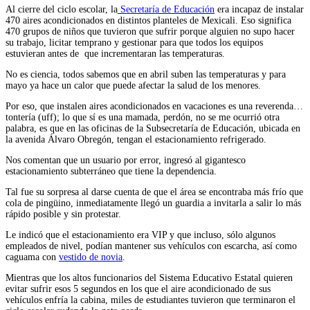
Al cierre del ciclo escolar, la
Secretaría de Educación
era incapaz de instalar
470 aires acondicionados en distintos planteles de Mexicali. Eso significa
470 grupos de niños que tuvieron que sufrir porque alguien no supo hacer
su trabajo, licitar temprano y gestionar para que todos los equipos
estuvieran antes de que incrementaran las temperaturas.
No es ciencia, todos sabemos que en abril suben las temperaturas y para
mayo ya hace un calor que puede afectar la salud de los menores.
Por eso, que instalen aires acondicionados en vacaciones es una reverenda…
tontería (uff); lo que sí es una mamada, perdón, no se me ocurrió otra
palabra, es que en las oficinas de la Subsecretaría de Educación, ubicada en
la avenida Álvaro Obregón, tengan el estacionamiento refrigerado.
Nos comentan que un usuario por error, ingresó al gigantesco
estacionamiento subterráneo que tiene la dependencia.
Tal fue su sorpresa al darse cuenta de que el área se encontraba más frío que
cola de pingüino, inmediatamente llegó un guardia a invitarla a salir lo más
rápido posible y sin protestar.
Le indicó que el estacionamiento era VIP y que incluso, sólo algunos
empleados de nivel, podían mantener sus vehículos con escarcha, así como
caguama con
vestido de novia
.
Mientras que los altos funcionarios del Sistema Educativo Estatal quieren
evitar sufrir esos 5 segundos en los que el aire acondicionado de sus
vehículos enfría la cabina, miles de estudiantes tuvieron que terminaron el