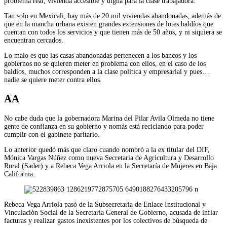
problema real, vivienda accesible y digna para la clase trabajadora.
Tan solo en Mexicali, hay más de 20 mil viviendas abandonadas, además de
que en la mancha urbana existen grandes extensiones de lotes baldíos que
cuentan con todos los servicios y que tienen más de 50 años, y ni siquiera se
encuentran cercados.
Lo malo es que las casas abandonadas pertenecen a los bancos y los
gobiernos no se quieren meter en problema con ellos, en el caso de los
baldíos, muchos corresponden a la clase política y empresarial y pues…
nadie se quiere meter contra ellos.
AA
No cabe duda que la gobernadora Marina del Pilar Avila Olmeda no tiene
gente de confianza en su gobierno y nomás está reciclando para poder
cumplir con el gabinete paritario.
Lo anterior quedó más que claro cuando nombró a la ex titular del DIF,
Mónica Vargas Núñez como nueva Secretaria de Agricultura y Desarrollo
Rural (Sader) y a Rebeca Vega Arriola en la Secretaría de Mujeres en Baja
California.
Rebeca Vega Arriola pasó de la Subsecretaría de Enlace Institucional y
Vinculación Social de la Secretaría General de Gobierno, acusada de inflar
facturas y realizar gastos inexistentes por los colectivos de búsqueda de