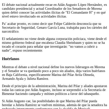
El debate nacional actualmente recae en Adán Augusto López Hernández, ex
candidato presidencial y actual Coordinador de los Senadores de Morena
quien debió conocer las actividades ilícitas de “El Comandante H” y en qué
nivel estuvo involucrado en actividades ilícitas.
Pa’ acabar pronto, es como decir que Felipe Calderón desconocía que su
Secretario de Seguridad, Genaro García Luna, trabajaba para los cárteles del
narcotráfico.
El señalamiento no viene desde alguna corporación policiaca, viene desde el
mismo gobierno federal que encabeza Claudia Sheinbaum y quien no se ha
tocado el corazón para señalar que investigarán: “no vamos a cubrir a
nadie”, expuso recientemente.
Huérfanos
Mientras el debate a nivel nacional define los nuevos liderazgos en Morena
y el Senador se va quedando poco a poco sin aliados, deja varios huérfanos
en Baja California, específicamente Marina del Pilar Avila Olmeda,
Armando Ayala y Julieta Ramírez.
Desde el principio de la administración, Marina del Pilar y aliades apostaron
todas las canicas por Adán Augusto, incluso se sorprendió a la Secretaría de
Bienestar haciendo campaña y mítines políticos a favor del tabasqueño.
Si Adán Augusto cae, las posibilidades de que Marina del Pilar pueda
heredar a Julieta Ramírez se vuelven mínimas, además de que la senadora ha
rechazado internamente conformarse con la alcaldía de Mexicali.