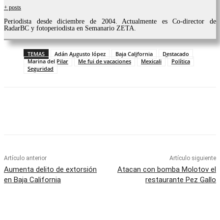
+ posts
Periodista desde diciembre de 2004. Actualmente es Co-director de
RadarBC y fotoperiodista en Semanario ZETA.
TEMAS
Adán Augusto lópez
Baja California
Destacado
Marina del Pilar
Me fui de vacaciones
Mexicali
Política
Seguridad
Facebook
Twitter
WhatsApp
Telegram
Artículo anterior
Artículo siguiente
Aumenta delito de extorsión
Atacan con bomba Molotov el
en Baja California
restaurante Pez Gallo