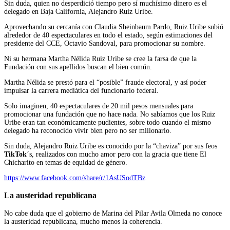
Sin duda, quien no desperdició tiempo pero sí muchísimo dinero es el
delegado en Baja California, Alejandro Ruiz Uribe.
Aprovechando su cercanía con Claudia Sheinbaum Pardo, Ruiz Uribe subió
alrededor de 40 espectaculares en todo el estado, según estimaciones del
presidente del CCE, Octavio Sandoval, para promocionar su nombre.
Ni su hermana Martha Nélida Ruiz Uribe se cree la farsa de que la
Fundación con sus apellidos buscan el bien común.
Martha Nélida se prestó para el “posible” fraude electoral, y así poder
impulsar la carrera mediática del funcionario federal.
Solo imaginen, 40 espectaculares de 20 mil pesos mensuales para
promocionar una fundación que no hace nada. No sabíamos que los Ruiz
Uribe eran tan económicamente pudientes, sobre todo cuando el mismo
delegado ha reconocido vivir bien pero no ser millonario.
Sin duda, Alejandro Ruiz Uribe es conocido por la “chaviza” por sus feos
TikTok
´s, realizados con mucho amor pero con la gracia que tiene El
Chicharito en temas de equidad de género.
https://www.facebook.com/share/r/1AsUSodTBz
La austeridad republicana
No cabe duda que el gobierno de Marina del Pilar Avila Olmeda no conoce
la austeridad republicana, mucho menos la coherencia.