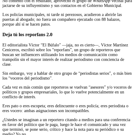
No contento con el resultado, aprovechó el grupo de
WhatsApp
vecinal para
jactarse de su influyentismo y sus contactos en el Gobierno Municipal.
Los policías municipales, ni tarde ni perezosos, acudieron a abrirle las
puertas al abogado; no fuera un compañero ejecutado con 88 balazos,
porque ahí sí se hacen patos.
Deja tú los reporfans 2.0
El editorialista Víctor “El Búfalo” —jaja, no es cierto—, Víctor Martínez
Ceniceros, escribió sobre los “reporfans”, un grupo de reporteros que
buscan ser influencers utilizando los medios de comunicación como
trampolín sin el mayor interés de realizar periodismo con conciencia de
clase.
Sin embargo, voy a hablar de otro grupo de “periodistas serios”, o más bien
los “voceros del periodismo”.
Cada vez es más común que reporteros se vuelvan “asesores” y/o voceros de
políticos y grupos empresariales, lo que lo vuelve potencialmente en un
conflicto de interés.
Eres pato o eres escopeta; eres delincuente o eres policía; eres periodista o
eres vocero: ambas asignaciones son incompatibles.
¿Ustedes se imaginan a un reportero citando a medios para una conferencia
en favor del político que le paga, luego le hace el comunicado y una vez
que terminó, se pone serio, crítico y hace la nota para su periódico o su
medio? Yo no.