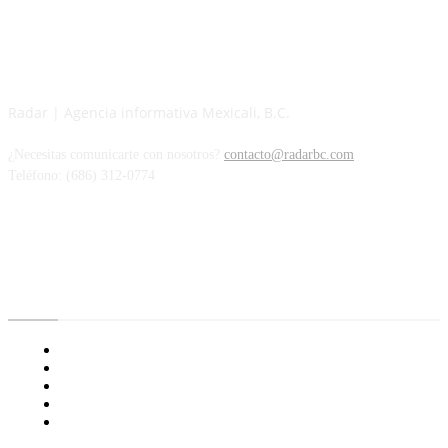
Radar | Agencia informativa Mexicali, B.C.
¿Necesitas comunicarte con nosotros?
contacto@radarbc.com
Teléfono: (686) 312-0774
Radar BC
Aviso de Privacidad
¿Quiénes Somos?
Nuestras Políticas
Media Kit
Tienda radioactivo