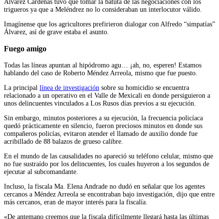
Álvarez Cárdenas tuvo que tomar la batuta de las negociaciones con los
trigueros ya que a Meléndrez no lo consideraban un interlocutor válido.
Imagínense que los agricultores prefirieron dialogar con Alfredo “simpatías”
Álvarez, así de grave estaba el asunto.
Fuego amigo
Todas las líneas apuntan al hipódromo agu… ¡ah, no, esperen! Estamos
hablando del caso de Roberto Méndez Arreola, mismo que fue puesto.
La principal
línea de investigación
sobre su homicidio se encuentra
relacionado a un operativo en el Valle de Mexicali en donde persiguieron a
unos delincuentes vinculados a Los Rusos días previos a su ejecución.
Sin embargo, minutos posteriores a su ejecución, la frecuencia policíaca
quedó prácticamente en silencio, fueron preciosos minutos en donde sus
compañeros policías, evitaron atender el llamado de auxilio donde fue
acribillado de 88 balazos de grueso calibre.
En el mundo de las causalidades no apareció su teléfono celular, mismo que
no fue sustraído por los delincuentes, los cuales huyeron a los segundos de
ejecutar al subcomandante.
Incluso, la fiscala Ma. Elena Andrade no dudó en señalar que los agentes
cercanos a Méndez Arreola se encontraban bajo investigación, dijo que entre
más cercanos, eran de mayor interés para la fiscalía.
«De antemano creemos que la fiscala difícilmente llegará hasta las últimas