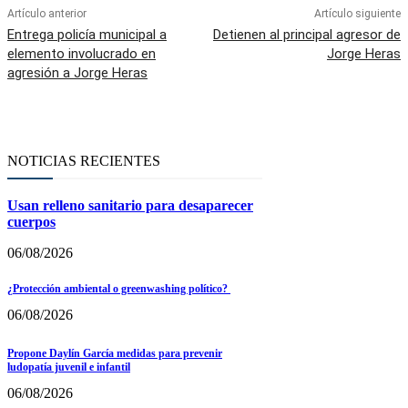
Artículo anterior
Artículo siguiente
Entrega policía municipal a
Detienen al principal agresor de
elemento involucrado en
Jorge Heras
agresión a Jorge Heras
NOTICIAS RECIENTES
Usan relleno sanitario para desaparecer
cuerpos
06/08/2026
¿Protección ambiental o greenwashing político?
06/08/2026
Propone Daylín García medidas para prevenir
ludopatía juvenil e infantil
06/08/2026