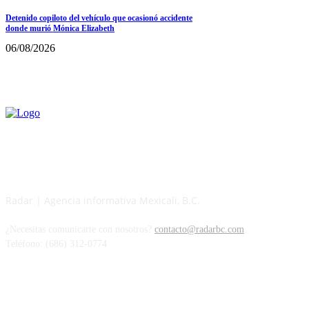
Detenido copiloto del vehículo que ocasionó accidente
donde murió Mónica Elizabeth
06/08/2026
Radar | Agencia informativa Mexicali, B.C.
¿Necesitas comunicarte con nosotros?
contacto@radarbc.com
Teléfono: (686) 312-0774