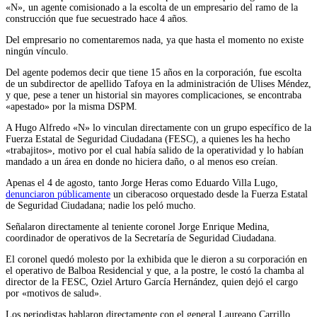
«N», un agente comisionado a la escolta de un empresario del ramo de la
construcción que fue secuestrado hace 4 años.
Del empresario no comentaremos nada, ya que hasta el momento no existe
ningún vínculo.
Del agente podemos decir que tiene 15 años en la corporación, fue escolta
de un subdirector de apellido Tafoya en la administración de Ulises Méndez,
y que, pese a tener un historial sin mayores complicaciones, se encontraba
«apestado» por la misma DSPM.
A Hugo Alfredo «N» lo vinculan directamente con un grupo específico de la
Fuerza Estatal de Seguridad Ciudadana (FESC), a quienes les ha hecho
«trabajitos», motivo por el cual había salido de la operatividad y lo habían
mandado a un área en donde no hiciera daño, o al menos eso creían.
Apenas el 4 de agosto, tanto Jorge Heras como Eduardo Villa Lugo,
denunciaron públicamente
un ciberacoso orquestado desde la Fuerza Estatal
de Seguridad Ciudadana; nadie los peló mucho.
Señalaron directamente al teniente coronel Jorge Enrique Medina,
coordinador de operativos de la Secretaría de Seguridad Ciudadana.
El coronel quedó molesto por la exhibida que le dieron a su corporación en
el operativo de Balboa Residencial y que, a la postre, le costó la chamba al
director de la FESC, Oziel Arturo García Hernández, quien dejó el cargo
por «motivos de salud».
Los periodistas hablaron directamente con el general Laureano Carrillo,