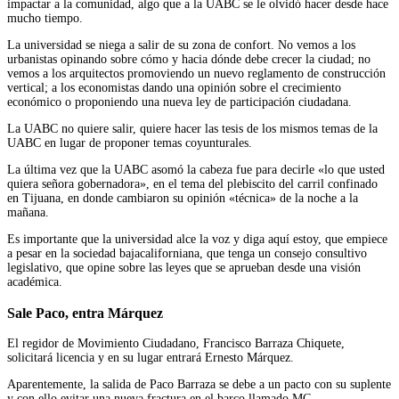
impactar a la comunidad, algo que a la UABC se le olvidó hacer desde hace
mucho tiempo.
La universidad se niega a salir de su zona de confort. No vemos a los
urbanistas opinando sobre cómo y hacia dónde debe crecer la ciudad; no
vemos a los arquitectos promoviendo un nuevo reglamento de construcción
vertical; a los economistas dando una opinión sobre el crecimiento
económico o proponiendo una nueva ley de participación ciudadana.
La UABC no quiere salir, quiere hacer las tesis de los mismos temas de la
UABC en lugar de proponer temas coyunturales.
La última vez que la UABC asomó la cabeza fue para decirle «lo que usted
quiera señora gobernadora», en el tema del plebiscito del carril confinado
en Tijuana, en donde cambiaron su opinión «técnica» de la noche a la
mañana.
Es importante que la universidad alce la voz y diga aquí estoy, que empiece
a pesar en la sociedad bajacaliforniana, que tenga un consejo consultivo
legislativo, que opine sobre las leyes que se aprueban desde una visión
académica.
Sale Paco, entra Márquez
El regidor de Movimiento Ciudadano, Francisco Barraza Chiquete,
solicitará licencia y en su lugar entrará Ernesto Márquez.
Aparentemente, la salida de Paco Barraza se debe a un pacto con su suplente
y con ello evitar una nueva fractura en el barco llamado MC.