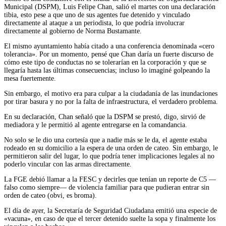
Municipal (DSPM), Luis Felipe Chan, salió el martes con una declaración
tibia, esto pese a que uno de sus agentes fue detenido y vinculado
directamente al ataque a un periodista, lo que podría involucrar
directamente al gobierno de Norma Bustamante.
El mismo ayuntamiento había citado a una conferencia denominada «cero
tolerancia». Por un momento, pensé que Chan daría un fuerte discurso de
cómo este tipo de conductas no se tolerarían en la corporación y que se
llegaría hasta las últimas consecuencias; incluso lo imaginé golpeando la
mesa fuertemente.
Sin embargo, el motivo era para culpar a la ciudadanía de las inundaciones
por tirar basura y no por la falta de infraestructura, el verdadero problema.
En su declaración, Chan señaló que la DSPM se prestó, digo, sirvió de
mediadora y le permitió al agente entregarse en la comandancia.
No solo se le dio una cortesía que a nadie más se le da, el agente estaba
rodeado en su domicilio a la espera de una orden de cateo. Sin embargo, le
permitieron salir del lugar, lo que podría tener implicaciones legales al no
poderlo vincular con las armas directamente.
La FGE debió llamar a la FESC y decirles que tenían un reporte de C5 —
falso como siempre— de violencia familiar para que pudieran entrar sin
orden de cateo (obvi, es broma).
El día de ayer, la Secretaría de Seguridad Ciudadana emitió una especie de
«vacuna», en caso de que el tercer detenido suelte la sopa y finalmente los