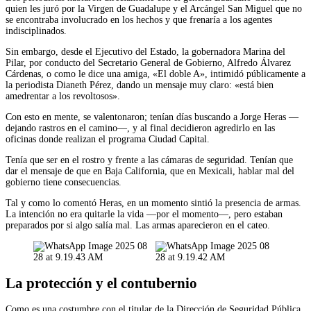
quien les juró por la Virgen de Guadalupe y el Arcángel San Miguel que no
se encontraba involucrado en los hechos y que frenaría a los agentes
indisciplinados.
Sin embargo, desde el Ejecutivo del Estado, la gobernadora Marina del
Pilar, por conducto del Secretario General de Gobierno, Alfredo Álvarez
Cárdenas, o como le dice una amiga, «El doble A», intimidó públicamente a
la periodista Dianeth Pérez, dando un mensaje muy claro: «está bien
amedrentar a los revoltosos».
Con esto en mente, se valentonaron; tenían días buscando a Jorge Heras —
dejando rastros en el camino—, y al final decidieron agredirlo en las
oficinas donde realizan el programa Ciudad Capital.
Tenía que ser en el rostro y frente a las cámaras de seguridad. Tenían que
dar el mensaje de que en Baja California, que en Mexicali, hablar mal del
gobierno tiene consecuencias.
Tal y como lo comentó Heras, en un momento sintió la presencia de armas.
La intención no era quitarle la vida —por el momento—, pero estaban
preparados por si algo salía mal. Las armas aparecieron en el cateo.
La protección y el contubernio
Como es una costumbre con el titular de la Dirección de Seguridad Pública