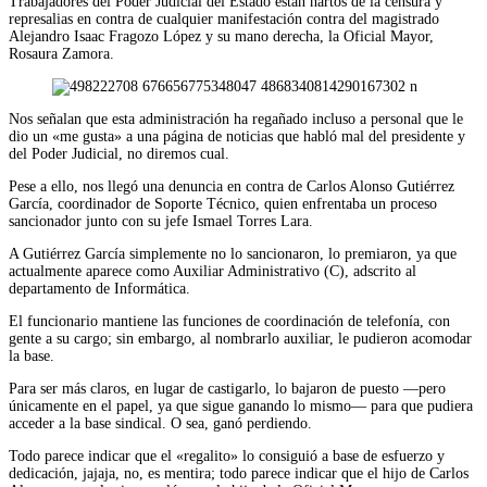
Trabajadores del Poder Judicial del Estado están hartos de la censura y
represalias en contra de cualquier manifestación contra del magistrado
Alejandro Isaac Fragozo López y su mano derecha, la Oficial Mayor,
Rosaura Zamora.
Nos señalan que esta administración ha regañado incluso a personal que le
dio un «me gusta» a una página de noticias que habló mal del presidente y
del Poder Judicial, no diremos cual.
Pese a ello, nos llegó una denuncia en contra de Carlos Alonso Gutiérrez
García, coordinador de Soporte Técnico, quien enfrentaba un proceso
sancionador junto con su jefe Ismael Torres Lara.
A Gutiérrez García simplemente no lo sancionaron, lo premiaron, ya que
actualmente aparece como Auxiliar Administrativo (C), adscrito al
departamento de Informática.
El funcionario mantiene las funciones de coordinación de telefonía, con
gente a su cargo; sin embargo, al nombrarlo auxiliar, le pudieron acomodar
la base.
Para ser más claros, en lugar de castigarlo, lo bajaron de puesto —pero
únicamente en el papel, ya que sigue ganando lo mismo— para que pudiera
acceder a la base sindical. O sea, ganó perdiendo.
Todo parece indicar que el «regalito» lo consiguió a base de esfuerzo y
dedicación, jajaja, no, es mentira; todo parece indicar que el hijo de Carlos