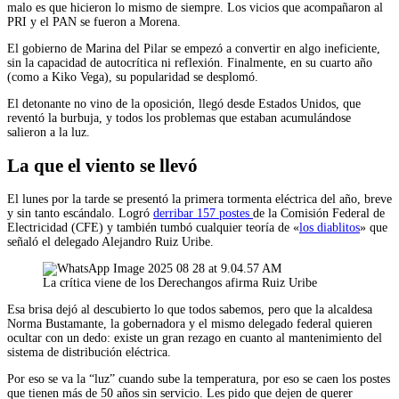
malo es que hicieron lo mismo de siempre. Los vicios que acompañaron al
PRI y el PAN se fueron a Morena.
El gobierno de Marina del Pilar se empezó a convertir en algo ineficiente,
sin la capacidad de autocrítica ni reflexión. Finalmente, en su cuarto año
(como a Kiko Vega), su popularidad se desplomó.
El detonante no vino de la oposición, llegó desde Estados Unidos, que
reventó la burbuja, y todos los problemas que estaban acumulándose
salieron a la luz.
La que el viento se llevó
El lunes por la tarde se presentó la primera tormenta eléctrica del año, breve
y sin tanto escándalo. Logró
derribar 157 postes
de la Comisión Federal de
Electricidad (CFE) y también tumbó cualquier teoría de «
los diablitos
» que
señaló el delegado Alejandro Ruiz Uribe.
La crítica viene de los Derechangos afirma Ruiz Uribe
Esa brisa dejó al descubierto lo que todos sabemos, pero que la alcaldesa
Norma Bustamante, la gobernadora y el mismo delegado federal quieren
ocultar con un dedo: existe un gran rezago en cuanto al mantenimiento del
sistema de distribución eléctrica.
Por eso se va la “luz” cuando sube la temperatura, por eso se caen los postes
que tienen más de 50 años sin servicio. Les pido que dejen de querer