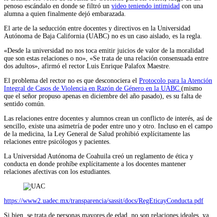
penoso escándalo en donde se filtró un
video teniendo intimidad
con una
alumna a quien finalmente dejó embarazada.
El arte de la seducción entre docentes y directivos en la Universidad
Autónoma de Baja California (UABC) no es un caso aislado, es la regla.
«Desde la universidad no nos toca emitir juicios de valor de la moralidad
que son estas relaciones o no», «Se trata de una relación consensuada entre
dos adultos», afirmó el rector Luis Enrique Palafox Maestre.
El problema del rector no es que desconociera el
Protocolo para la Atención
Integral de Casos de Violencia en Razón de Género en la UABC
(mismo
que el señor propuso apenas en diciembre del año pasado), es su falta de
sentido común.
Las relaciones entre docentes y alumnos crean un conflicto de interés, así de
sencillo, existe una asimetría de poder entre uno y otro. Incluso en el campo
de la medicina, la Ley General de Salud prohibió explícitamente las
relaciones entre psicólogos y pacientes.
La Universidad Autónoma de Coahuila creó un reglamento de ética y
conducta en donde prohíbe explícitamente a los docentes mantener
relaciones afectivas con los estudiantes.
https://www2.uadec.mx/transparencia/sassit/docs/RegEticayConducta.pdf
Si bien, se trata de personas mayores de edad, no son relaciones ideales, ya