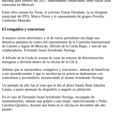
nacional para febrero del 2027, abiertamente conservador, tiene varias caras
conocidas en Mexicali.
Entre ellos suenan los Terán, el activista Tomas Diosdado, la ex dirigente
municipal del PES, Mayra Flores y el representante de grupos Provida,
Guillermo Montaño.
El vengativo y rencoroso
A nuestro correo electrónico y al de varios periodistas nos llegó una
denuncia anónima en contra del representante de la Comisión Internacional
de Límites y Aguas de Mexicali, Alfredo de la Cerda Regis, y uno de sus
colaboradores, Fernando Israel Arredondo Noriega.
A Alfredo de la Cerda lo acusan de crear un entorno de discriminación,
misoginia y división dentro de la oficina de la CILA.
Señalan que se autonombra «vengativo y rencoroso», además de beneficiar
a sus incondicionales y que lo involucran en prácticas deshonestas con
contratistas y proveedores, involucrando al mismo Arredondo Noriega.
Un ejemplo de ello fue el trato que le dio al ahora finado René Sánchez
Gaona, a quien amenazó de despedirlo y negarle su jubilación.
En el caso de Fernando Israel Arredondo Noriega, encargado de
mantenimiento, señalan que golpeó a una mujer, específicamente a Nidia
Carolina Quintero, durante una fiesta en la oficina en diciembre del año
pasado.