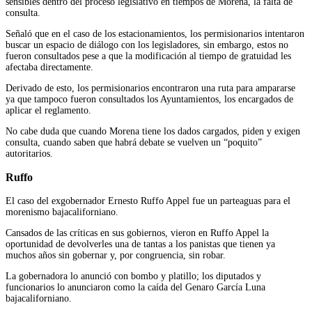
sensibles dentro del proceso legislativo en tiempos de Morena, la falta de
consulta.
Señaló que en el caso de los estacionamientos, los permisionarios intentaron
buscar un espacio de diálogo con los legisladores, sin embargo, estos no
fueron consultados pese a que la modificación al tiempo de gratuidad les
afectaba directamente.
Derivado de esto, los permisionarios encontraron una ruta para ampararse
ya que tampoco fueron consultados los Ayuntamientos, los encargados de
aplicar el reglamento.
No cabe duda que cuando Morena tiene los dados cargados, piden y exigen
consulta, cuando saben que habrá debate se vuelven un “poquito”
autoritarios.
Ruffo
El caso del exgobernador Ernesto Ruffo Appel fue un parteaguas para el
morenismo bajacaliforniano.
Cansados de las críticas en sus gobiernos, vieron en Ruffo Appel la
oportunidad de devolverles una de tantas a los panistas que tienen ya
muchos años sin gobernar y, por congruencia, sin robar.
La gobernadora lo anunció con bombo y platillo; los diputados y
funcionarios lo anunciaron como la caída del Genaro García Luna
bajacaliforniano.