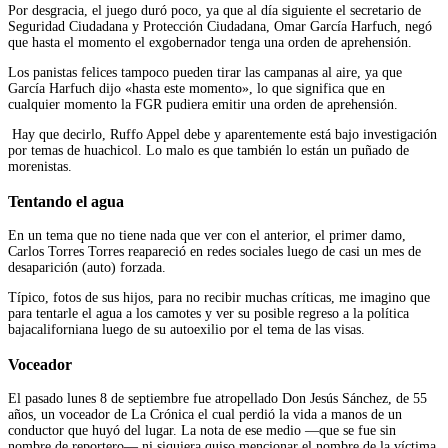
Por desgracia, el juego duró poco, ya que al día siguiente el secretario de
Seguridad Ciudadana y Protección Ciudadana, Omar García Harfuch, negó
que hasta el momento el exgobernador tenga una orden de aprehensión.
Los panistas felices tampoco pueden tirar las campanas al aire, ya que
García Harfuch dijo «hasta este momento», lo que significa que en
cualquier momento la FGR pudiera emitir una orden de aprehensión.
Hay que decirlo, Ruffo Appel debe y aparentemente está bajo investigación
por temas de huachicol. Lo malo es que también lo están un puñado de
morenistas.
Tentando el agua
En un tema que no tiene nada que ver con el anterior, el primer damo,
Carlos Torres Torres reapareció en redes sociales luego de casi un mes de
desaparición (auto) forzada.
Típico, fotos de sus hijos, para no recibir muchas críticas, me imagino que
para tentarle el agua a los camotes y ver su posible regreso a la política
bajacaliforniana luego de su autoexilio por el tema de las visas.
Voceador
El pasado lunes 8 de septiembre fue atropellado Don Jesús Sánchez, de 55
años, un voceador de La Crónica el cual perdió la vida a manos de un
conductor que huyó del lugar. La nota de ese medio —que se fue sin
nombre de reportero— ni siquiera quiso mencionar el nombre de la víctima.