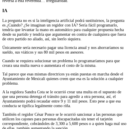
reversa a esta reverenda… irregularidad.
IA
La pregunta no es si la inteligencia artificial podrá sustituirnos, la pregunta
es ¿Cuándo? ¿Se imaginan un regidor con IA? Sería fácil programarlo,
tendría que levantar la mano en automático para cualquier propuesta hecha
desde su partido y tendría que argumentar en contra de cualquiera que fuera
de otro partido no aliado, así, sin leerlo siquiera.
Únicamente sería necesario pagar una licencia anual y nos ahorraríamos su
sueldo, sus viáticos y sus 80 mil pesos en asesores.
Cuando se requiera solucionar un problema lo programaríamos para que
creara una multa nueva o aumentara el costo de la misma.
Tal parece que esas mismas directrices ya están puestas en marcha desde el
Ayuntamiento de Mexicali quienes creen que esa es la solución a cualquier
problema.
A la regidora Sandra Cota se le ocurrió crear una multa en el supuesto de
que una persona detenga el tránsito para agredir a otra persona; así, el
Ayuntamiento podrá recaudar entre 9 y 11 mil pesos. Esto pese a que esa
conducta se tipifica legalmente como riña.
También el regidor César Ponce se le ocurrió sancionar a las personas que
utilicen los cajones para personas discapacitadas sin tener el tarjetón
correspondiente, cobrándoles de 3,300 a 5,600 pesos o a quien haga mal uso
de ellas, también aumentando la sanción.