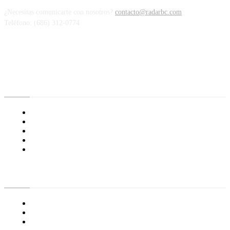
¿Necesitas comunicarte con nosotros?
contacto@radarbc.com
Teléfono: (686) 312-0774
Radar BC
Aviso de Privacidad
¿Quiénes Somos?
Nuestras Políticas
Media Kit
Tienda radioactivo
Enlaces de Interés
General
Proyecto Erre
Especial