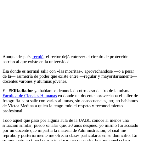
Aunque después
reculó
, el rector dejó entrever el círculo de protección
patriarcal que existe en la universidad.
Esa donde es normal salir con «las morritas», aprovechándose —o a pesar
de la— asimetría de poder que existe entre —regular y mayoritariamente—
docentes varones y alumnas jóvenes.
En
#ElRadiador
ya habíamos denunciado otro caso dentro de la misma
Facultad de Ciencias Humanas
en donde un docente aprovechaba el taller de
fotografía para salir con varias alumnas, sin consecuencias, no; no hablamos
de Víctor Medina a quien le tengo todo el respeto y reconocimiento
profesional.
Todo aquel que pasó por alguna aula de la UABC conoce al menos una
situación similar, puedo señalar que, 20 años después, yo mismo fui acosado
por un docente que impartía la materia de Administración, el cual me
reprobó y posteriormente me ofreció clases particulares en su domicilio. En
su momento no tuve la capacidad para reconocerlo, hoy me queda claro.