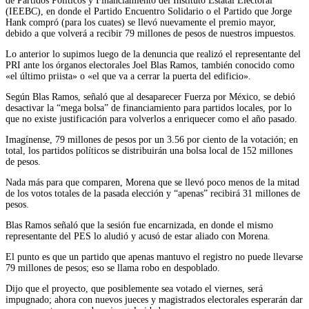
de Partidos Políticos y Financiamiento del Instituto Estatal Electoral
(IEEBC), en donde el Partido Encuentro Solidario o el Partido que Jorge
Hank compró (para los cuates) se llevó nuevamente el premio mayor,
debido a que volverá a recibir 79 millones de pesos de nuestros impuestos.
Lo anterior lo supimos luego de la denuncia que realizó el representante del
PRI ante los órganos electorales Joel Blas Ramos, también conocido como
«el último priista» o «el que va a cerrar la puerta del edificio».
Según Blas Ramos, señaló que al desaparecer Fuerza por México, se debió
desactivar la “mega bolsa” de financiamiento para partidos locales, por lo
que no existe justificación para volverlos a enriquecer como el año pasado.
Imagínense, 79 millones de pesos por un 3.56 por ciento de la votación; en
total, los partidos políticos se distribuirán una bolsa local de 152 millones
de pesos.
Nada más para que comparen, Morena que se llevó poco menos de la mitad
de los votos totales de la pasada elección y “apenas” recibirá 31 millones de
pesos.
Blas Ramos señaló que la sesión fue encarnizada, en donde el mismo
representante del PES lo aludió y acusó de estar aliado con Morena.
El punto es que un partido que apenas mantuvo el registro no puede llevarse
79 millones de pesos; eso se llama robo en despoblado.
Dijo que el proyecto, que posiblemente sea votado el viernes, será
impugnado; ahora con nuevos jueces y magistrados electorales esperarán dar