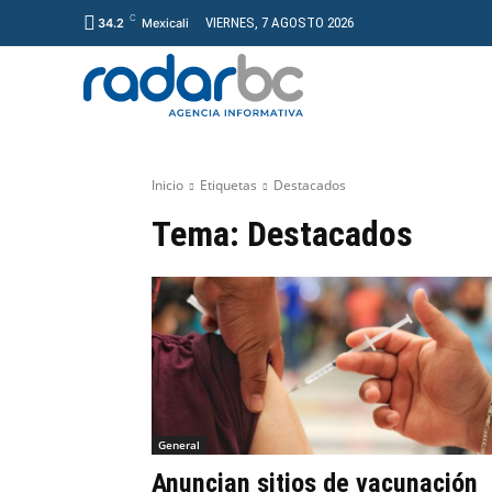
C
VIERNES, 7 AGOSTO 2026
34.2
Mexicali
GENERAL
PROYECT
Inicio
Etiquetas
Destacados
Tema:
Destacados
General
Anuncian sitios de vacunación