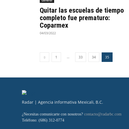
General
Quitar las escuelas de tiempo
completo fue prematuro:
Coparmex
04/03/2022
...
1
33
34
35
Radar | Agencia informativa Mexicali, B.C.
¿Necesitas comunicarte con nosotros?
contacto@radarbc.com
Teléfono: (686) 312-0774