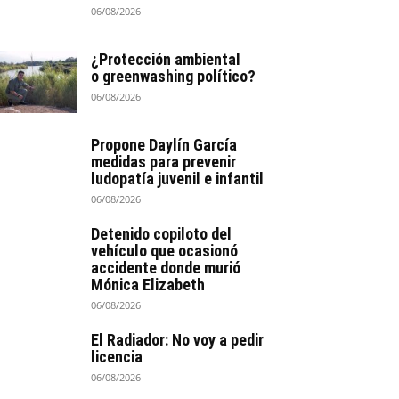
06/08/2026
¿Protección ambiental
o greenwashing político?
06/08/2026
Propone Daylín García
medidas para prevenir
ludopatía juvenil e infantil
06/08/2026
Detenido copiloto del
vehículo que ocasionó
accidente donde murió
Mónica Elizabeth
06/08/2026
El Radiador: No voy a pedir
licencia
06/08/2026