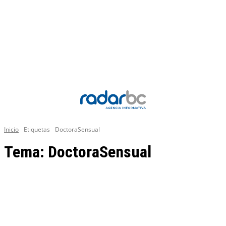
Inicio
Etiquetas
DoctoraSensual
Tema:
DoctoraSensual