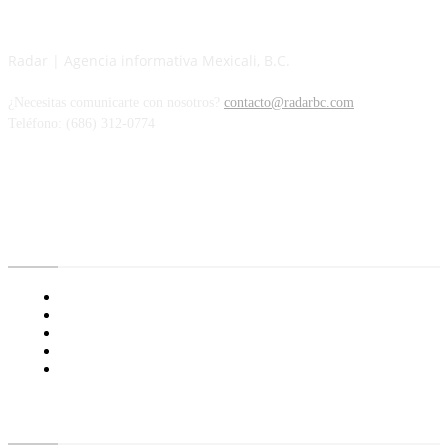
Radar | Agencia informativa Mexicali, B.C.
¿Necesitas comunicarte con nosotros?
contacto@radarbc.com
Teléfono: (686) 312-0774
Radar BC
Aviso de Privacidad
¿Quiénes Somos?
Nuestras Políticas
Media Kit
Tienda radioactivo
Enlaces de Interés