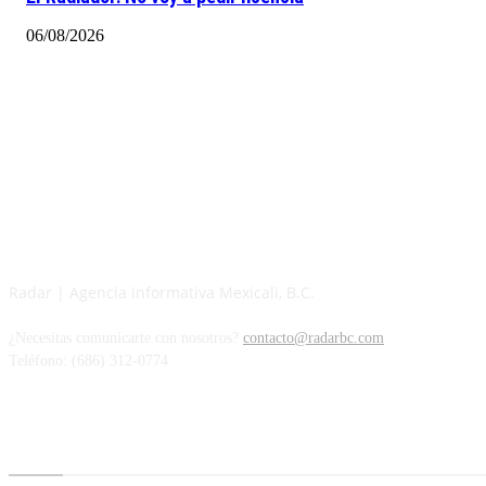
06/08/2026
Radar | Agencia informativa Mexicali, B.C.
¿Necesitas comunicarte con nosotros?
contacto@radarbc.com
Teléfono: (686) 312-0774
Radar BC