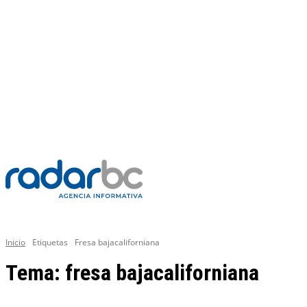
VIERNES, 7 AGOSTO 2026
C
37.3
Mexicali
PR
GENERAL
Inicio
Etiquetas
Fresa bajacaliforniana
Tema:
fresa bajacaliforniana