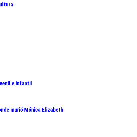
ultura
enil e infantil
onde murió Mónica Elizabeth