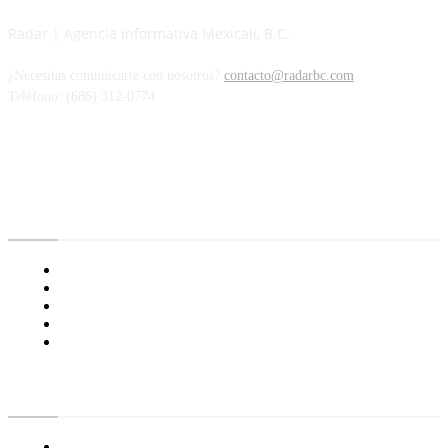
Radar | Agencia informativa Mexicali, B.C.
¿Necesitas comunicarte con nosotros?
contacto@radarbc.com
Teléfono: (686) 312-0774
Radar BC
Aviso de Privacidad
¿Quiénes Somos?
Nuestras Políticas
Media Kit
Tienda radioactivo
Enlaces de Interés
General