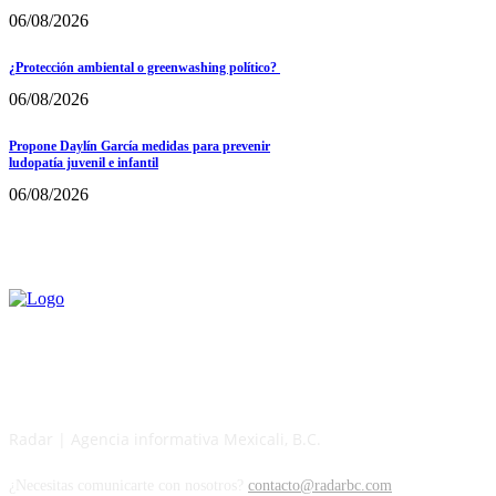
06/08/2026
¿Protección ambiental o greenwashing político?
06/08/2026
Propone Daylín García medidas para prevenir
ludopatía juvenil e infantil
06/08/2026
Radar | Agencia informativa Mexicali, B.C.
¿Necesitas comunicarte con nosotros?
contacto@radarbc.com