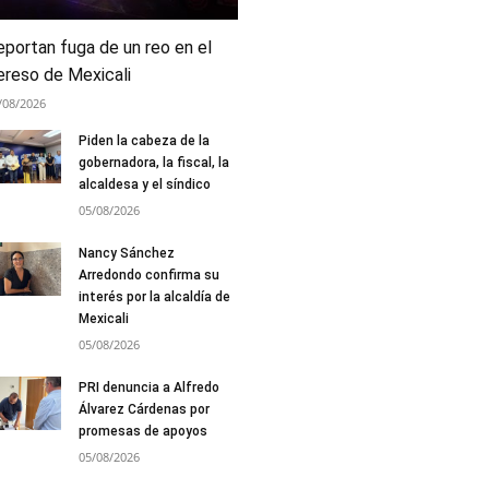
eportan fuga de un reo en el
ereso de Mexicali
/08/2026
Piden la cabeza de la
gobernadora, la fiscal, la
alcaldesa y el síndico
05/08/2026
Nancy Sánchez
Arredondo confirma su
interés por la alcaldía de
Mexicali
05/08/2026
PRI denuncia a Alfredo
Álvarez Cárdenas por
promesas de apoyos
05/08/2026