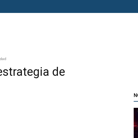
O ERRE
ESPECIAL
OPINIÓN
FRONTERA
AGENDA RADAR
idad
estrategia de
N