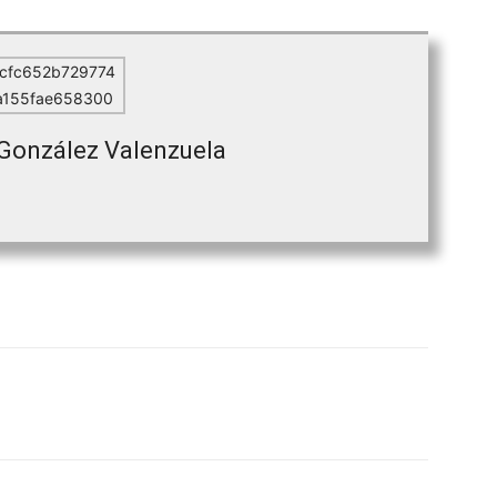
n González Valenzuela
atsApp
Telegram
Imprimir