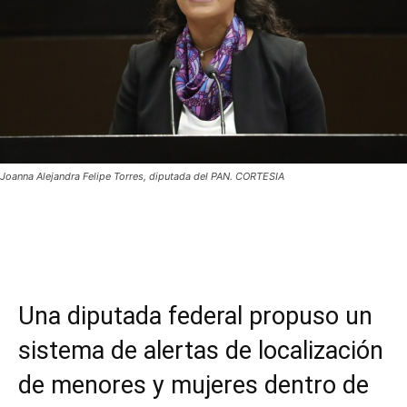
Joanna Alejandra Felipe Torres, diputada del PAN. CORTESIA
Facebook
Twitter
WhatsApp
T
Una diputada federal propuso un
sistema de alertas de localización
de menores y mujeres dentro de