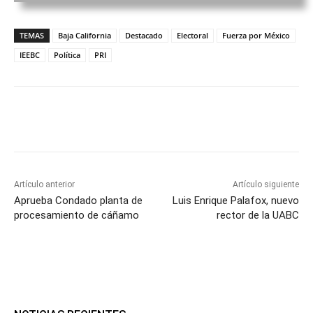
TEMAS
Baja California
Destacado
Electoral
Fuerza por México
IEEBC
Política
PRI
Facebook
Twitter
WhatsApp
Tele
Artículo anterior
Artículo siguiente
Aprueba Condado planta de
Luis Enrique Palafox, nuevo
procesamiento de cáñamo
rector de la UABC